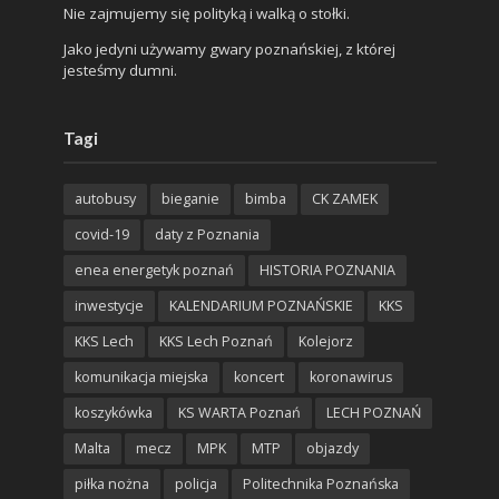
Nie zajmujemy się polityką i walką o stołki.
Jako jedyni używamy gwary poznańskiej, z której
jesteśmy dumni.
Tagi
autobusy
bieganie
bimba
CK ZAMEK
covid-19
daty z Poznania
enea energetyk poznań
HISTORIA POZNANIA
inwestycje
KALENDARIUM POZNAŃSKIE
KKS
KKS Lech
KKS Lech Poznań
Kolejorz
komunikacja miejska
koncert
koronawirus
koszykówka
KS WARTA Poznań
LECH POZNAŃ
Malta
mecz
MPK
MTP
objazdy
piłka nożna
policja
Politechnika Poznańska