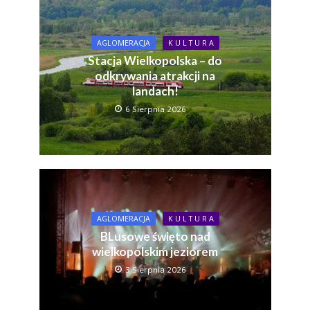
AGLOMERACJA
K U L T U R A
Stacja Wielkopolska – do
odkrywania atrakcji na
landach!
6 Sierpnia 2026
AGLOMERACJA
K U L T U R A
BLusowe święto nad
wielkopolskim jeziorem
3 Sierpnia 2026