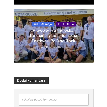
AGLOMERACJA
K U L T U R A
Prawo w rytmie rocka:
Poznańscy notariusze na
Festiwalu Pol’and’Rock
28 Lipca 2026
Dodaj komentarz
kliknij by dodać komentarz