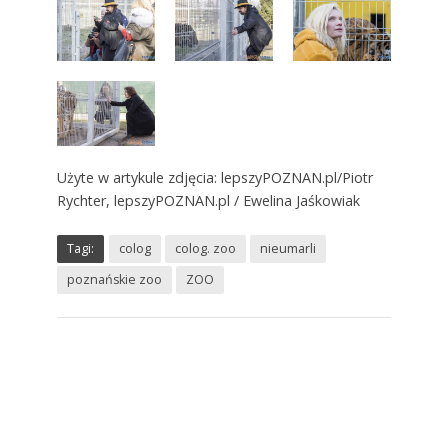
Użyte w artykule zdjęcia: lepszyPOZNAN.pl/Piotr
Rychter, lepszyPOZNAN.pl / Ewelina Jaśkowiak
Tagi:
colog
colog. zoo
nieumarli
poznańskie zoo
ZOO