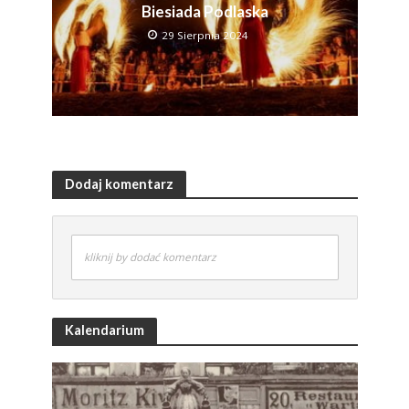
Biesiada Podlaska
29 Sierpnia 2024
Dodaj komentarz
kliknij by dodać komentarz
Kalendarium