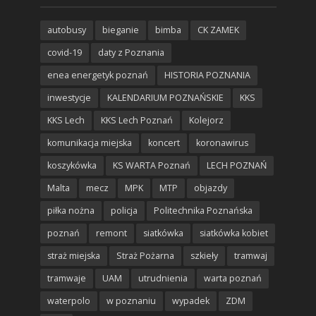
autobusy
bieganie
bimba
CK ZAMEK
covid-19
daty z Poznania
enea energetyk poznań
HISTORIA POZNANIA
inwestycje
KALENDARIUM POZNAŃSKIE
KKS
KKS Lech
KKS Lech Poznań
Kolejorz
komunikacja miejska
koncert
koronawirus
koszykówka
KS WARTA Poznań
LECH POZNAŃ
Malta
mecz
MPK
MTP
objazdy
piłka nożna
policja
Politechnika Poznańska
poznań
remont
siatkówka
siatkówka kobiet
straż miejska
Straż Pożarna
szkieły
tramwaj
tramwaje
UAM
utrudnienia
warta poznań
waterpolo
w poznaniu
wypadek
ZDM