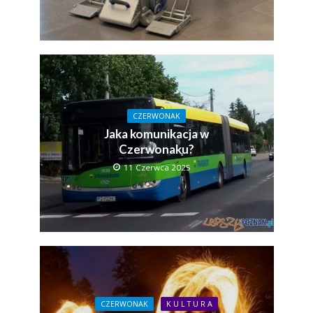
CZERWONAK
Jaka komunikacja w
Czerwonaku?
11 Czerwca 2025
CZERWONAK
K U L T U R A