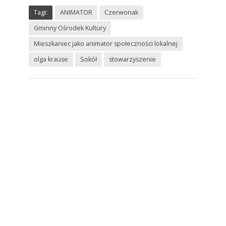
Tagi:
ANIMATOR
Czerwonak
Gminny Ośrodek Kultury
Mieszkaniec jako animator społeczności lokalnej
olga krause
Sokół
stowarzyszenie