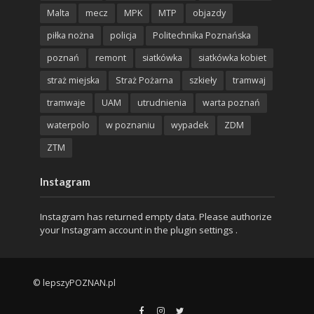
Malta
mecz
MPK
MTP
objazdy
piłka nożna
policja
Politechnika Poznańska
poznań
remont
siatkówka
siatkówka kobiet
straż miejska
Straż Pożarna
szkieły
tramwaj
tramwaje
UAM
utrudnienia
warta poznań
waterpolo
w poznaniu
wypadek
ZDM
ZTM
Instagram
Instagram has returned empty data. Please authorize
your Instagram account in the
plugin settings
.
© lepszyPOZNAN.pl