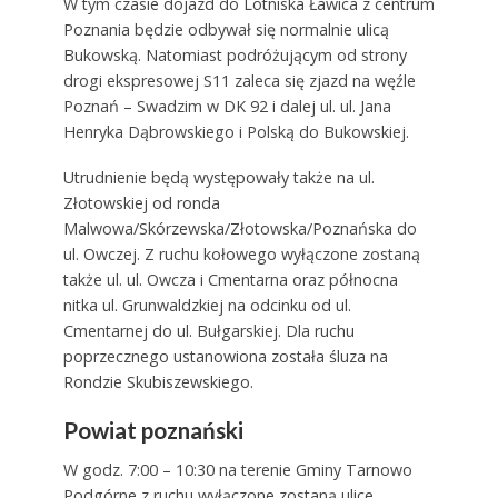
W tym czasie dojazd do Lotniska Ławica z centrum
Poznania będzie odbywał się normalnie ulicą
Bukowską. Natomiast podróżującym od strony
drogi ekspresowej S11 zaleca się zjazd na węźle
Poznań – Swadzim w DK 92 i dalej ul. ul. Jana
Henryka Dąbrowskiego i Polską do Bukowskiej.
Utrudnienie będą występowały także na ul.
Złotowskiej od ronda
Malwowa/Skórzewska/Złotowska/Poznańska do
ul. Owczej. Z ruchu kołowego wyłączone zostaną
także ul. ul. Owcza i Cmentarna oraz północna
nitka ul. Grunwaldzkiej na odcinku od ul.
Cmentarnej do ul. Bułgarskiej. Dla ruchu
poprzecznego ustanowiona została śluza na
Rondzie Skubiszewskiego.
Powiat poznański
W godz. 7:00 – 10:30 na terenie Gminy Tarnowo
Podgórne z ruchu wyłączone zostaną ulice