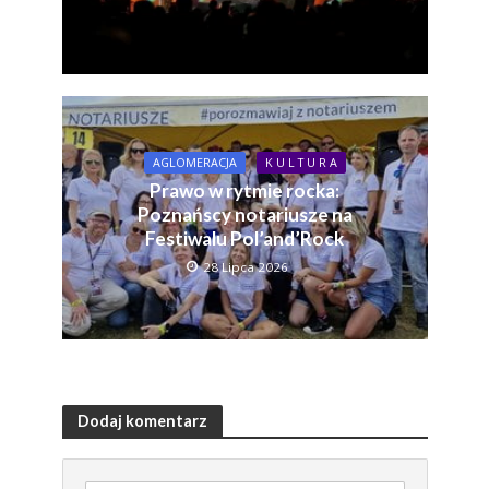
AGLOMERACJA
K U L T U R A
Prawo w rytmie rocka:
Poznańscy notariusze na
Festiwalu Pol’and’Rock
28 Lipca 2026
Dodaj komentarz