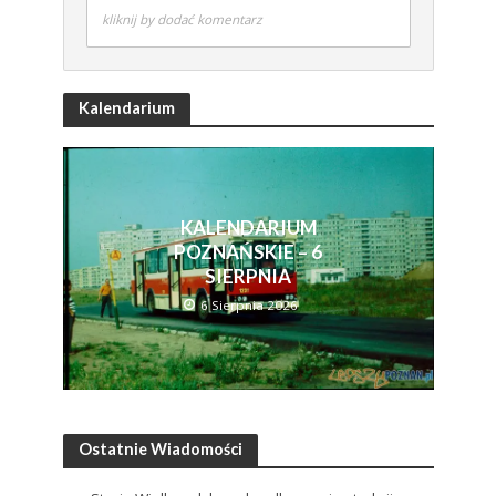
kliknij by dodać komentarz
Kalendarium
KALENDARIUM
POZNAŃSKIE – 6
SIERPNIA
6 Sierpnia 2026
Ostatnie Wiadomości