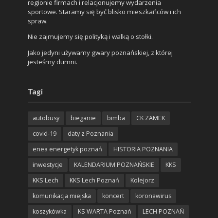
regionie firmach i relacjonujemy wydarzenia
sportowe. Staramy się być blisko mieszkańców i ich
spraw.
Nie zajmujemy się polityką i walką o stołki.
Jako jedyni używamy gwary poznańskiej, z której
jesteśmy dumni.
Tagi
autobusy
bieganie
bimba
CK ZAMEK
covid-19
daty z Poznania
enea energetyk poznań
HISTORIA POZNANIA
inwestycje
KALENDARIUM POZNAŃSKIE
KKS
KKS Lech
KKS Lech Poznań
Kolejorz
komunikacja miejska
koncert
koronawirus
koszykówka
KS WARTA Poznań
LECH POZNAŃ