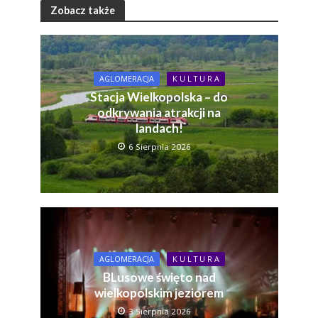
Zobacz także
AGLOMERACJA
K U L T U R A
Stacja Wielkopolska – do
odkrywania atrakcji na
landach!
6 Sierpnia 2026
AGLOMERACJA
K U L T U R A
BLusowe święto nad
wielkopolskim jeziorem
3 Sierpnia 2026