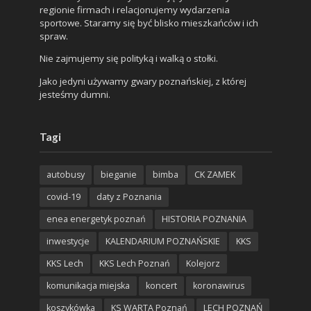
regionie firmach i relacjonujemy wydarzenia
sportowe. Staramy się być blisko mieszkańców i ich
spraw.
Nie zajmujemy się polityką i walką o stołki.
Jako jedyni używamy gwary poznańskiej, z której
jesteśmy dumni.
Tagi
autobusy
bieganie
bimba
CK ZAMEK
covid-19
daty z Poznania
enea energetyk poznań
HISTORIA POZNANIA
inwestycje
KALENDARIUM POZNAŃSKIE
KKS
KKS Lech
KKS Lech Poznań
Kolejorz
komunikacja miejska
koncert
koronawirus
koszykówka
KS WARTA Poznań
LECH POZNAŃ