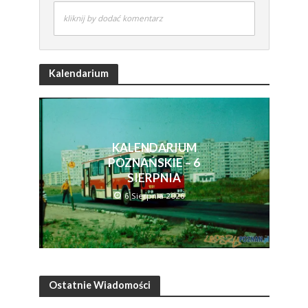
kliknij by dodać komentarz
Kalendarium
KALENDARIUM
POZNAŃSKIE – 6
SIERPNIA
6 Sierpnia 2026
Ostatnie Wiadomości