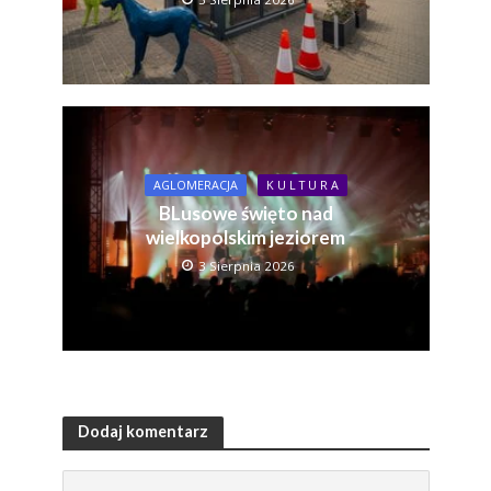
AGLOMERACJA
K U L T U R A
BLusowe święto nad
wielkopolskim jeziorem
3 Sierpnia 2026
Dodaj komentarz