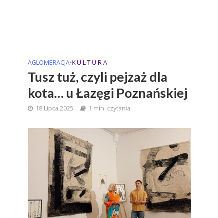
AGLOMERACJA
•
K U L T U R A
Tusz tuż, czyli pejzaż dla
kota… u Łazęgi Poznańskiej
18 Lipca 2025
1 min. czytania