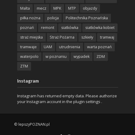
Malta
mecz
MPK
MTP
objazdy
piłka nożna
policja
Politechnika Poznańska
poznań
remont
siatkówka
siatkówka kobiet
straż miejska
Straż Pożarna
szkieły
tramwaj
tramwaje
UAM
utrudnienia
warta poznań
waterpolo
w poznaniu
wypadek
ZDM
ZTM
Instagram
Instagram has returned empty data. Please authorize
your Instagram account in the
plugin settings
.
© lepszyPOZNAN.pl