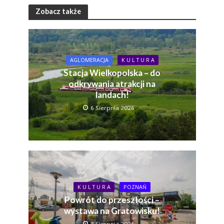
Zobacz także
AGLOMERACJA
K U L T U R A
Stacja Wielkopolska – do
odkrywania atrakcji na
landach!
6 Sierpnia 2026
K U L T U R A
POZNAŃ
Powrót do przeszłości –
wystawa na Gratowisku!
3 Sierpnia 2026