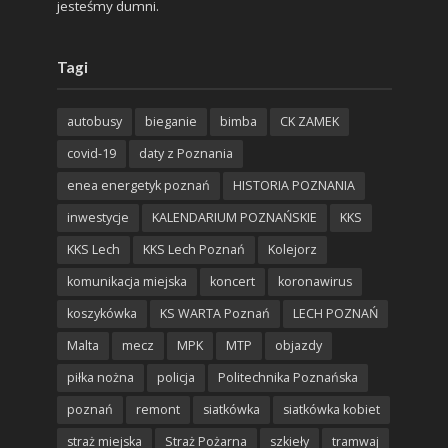
jesteśmy dumni.
Tagi
autobusy
bieganie
bimba
CK ZAMEK
covid-19
daty z Poznania
enea energetyk poznań
HISTORIA POZNANIA
inwestycje
KALENDARIUM POZNAŃSKIE
KKS
KKS Lech
KKS Lech Poznań
Kolejorz
komunikacja miejska
koncert
koronawirus
koszykówka
KS WARTA Poznań
LECH POZNAŃ
Malta
mecz
MPK
MTP
objazdy
piłka nożna
policja
Politechnika Poznańska
poznań
remont
siatkówka
siatkówka kobiet
straż miejska
Straż Pożarna
szkieły
tramwaj