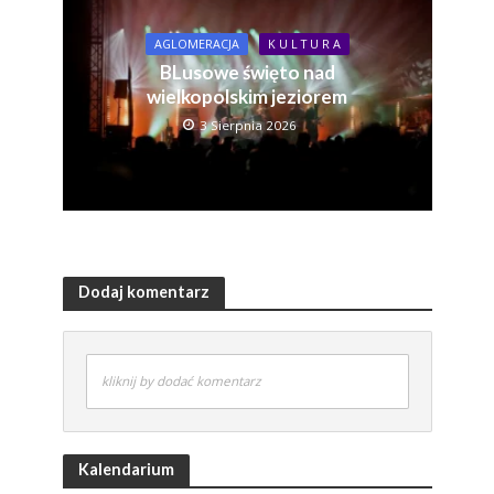
AGLOMERACJA
K U L T U R A
BLusowe święto nad
wielkopolskim jeziorem
3 Sierpnia 2026
Dodaj komentarz
kliknij by dodać komentarz
Kalendarium