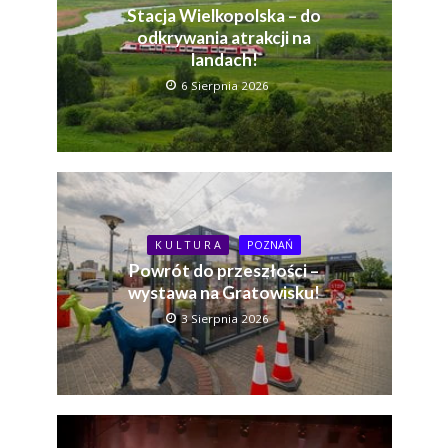
Stacja Wielkopolska – do
odkrywania atrakcji na
landach!
6 Sierpnia 2026
K U L T U R A
POZNAŃ
Powrót do przeszłości –
wystawa na Gratowisku!
3 Sierpnia 2026