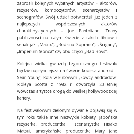
zaprosili kolejnych wybitnych artystów – aktorów,
reżyserów, kompozytorów, scenarzystów i
scenografów. Swój udział potwierdził już jeden z
najlepszych współczesnych aktorów
charakterystycznych – Joe Pantoliano. Znany
publiczności na całym świecie z takich filmów i
seriali jak „Matrix”, „Rodzina Soprano”, „Ścigany”,
„Imperium Słońca” czy obu części „Bad Boys”.
Kolejną wielką gwiazdą tegorocznego festiwalu
będzie najsłynniejsza na świecie kobieta android –
Sean Young. Rola w kultowym „Łowcy androidów”
Ridleya Scotta z 1982 r. otworzyła 23-letniej
wówczas artystce drogę do wielkiej hollywoodzkiej
kariery.
Na festiwalowym zielonym dywanie pojawią się w
tym roku także inne niezwykłe kobiety: japońska
reżyserka, producentka i scenarzystka Hisako
Matsui, amerykańska producentka Mary Jane