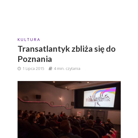
K U L T U R A
Transatlantyk zbliża się do
Poznania
1 Lipca 2015
4 min. czytania