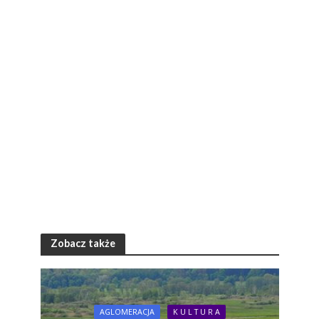
Zobacz także
AGLOMERACJA
K U L T U R A