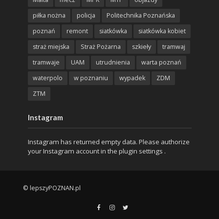
piłka nożna
policja
Politechnika Poznańska
poznań
remont
siatkówka
siatkówka kobiet
straż miejska
Straż Pożarna
szkieły
tramwaj
tramwaje
UAM
utrudnienia
warta poznań
waterpolo
w poznaniu
wypadek
ZDM
ZTM
Instagram
Instagram has returned empty data. Please authorize
your Instagram account in the
plugin settings
.
© lepszyPOZNAN.pl