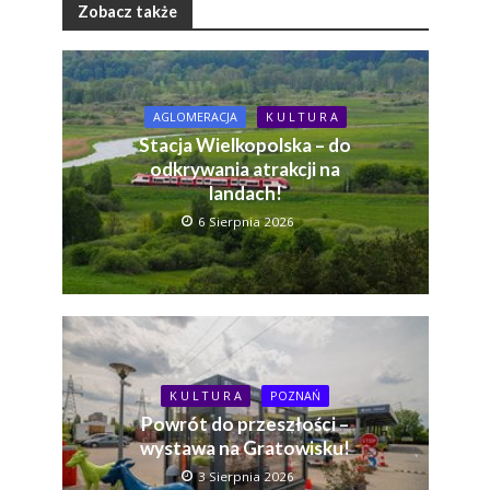
Zobacz także
AGLOMERACJA
K U L T U R A
Stacja Wielkopolska – do
odkrywania atrakcji na
landach!
6 Sierpnia 2026
K U L T U R A
POZNAŃ
Powrót do przeszłości –
wystawa na Gratowisku!
3 Sierpnia 2026