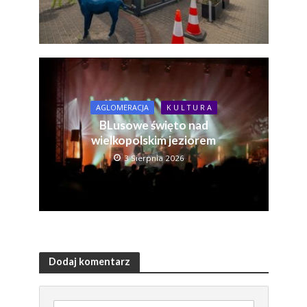
AGLOMERACJA
K U L T U R A
BLusowe święto nad
wielkopolskim jeziorem
3 Sierpnia 2026
Dodaj komentarz