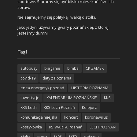
sportowe. Staramy się być blisko mieszkańców i ich
spraw.
Nie zajmujemy się polityką i walką o stołki.
Jako jedyni używamy gwary poznańskiej, z której
jesteśmy dumni.
Tagi
autobusy
bieganie
bimba
CK ZAMEK
covid-19
daty z Poznania
enea energetyk poznań
HISTORIA POZNANIA
inwestycje
KALENDARIUM POZNAŃSKIE
KKS
KKS Lech
KKS Lech Poznań
Kolejorz
komunikacja miejska
koncert
koronawirus
koszykówka
KS WARTA Poznań
LECH POZNAŃ
Malta
mecz
MPK
MTP
objazdy