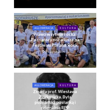
AGLOMERACJA
K U L T U R A
Prawo w rytmie rocka:
Poznańscy notariusze na
Festiwalu Pol’and’Rock
28 Lipca 2026
AGLOMERACJA
K U L T U R A
Zmarła prof. Wiesława
Ziółkowska. Była
poznańską posłanką i
członkinią RPP