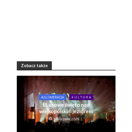
Zobacz także
AGLOMERACJA
K U L T U R A
BLusowe święto nad
wielkopolskim jeziorem
3 Sierpnia 2026