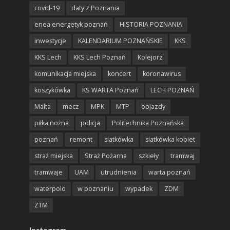
covid-19
daty z Poznania
enea energetyk poznań
HISTORIA POZNANIA
inwestycje
KALENDARIUM POZNAŃSKIE
KKS
KKS Lech
KKS Lech Poznań
Kolejorz
komunikacja miejska
koncert
koronawirus
koszykówka
KS WARTA Poznań
LECH POZNAŃ
Malta
mecz
MPK
MTP
objazdy
piłka nożna
policja
Politechnika Poznańska
poznań
remont
siatkówka
siatkówka kobiet
straż miejska
Straż Pożarna
szkieły
tramwaj
tramwaje
UAM
utrudnienia
warta poznań
waterpolo
w poznaniu
wypadek
ZDM
ZTM