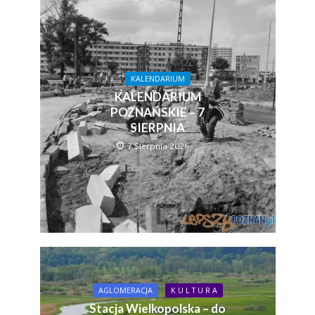
KALENDARIUM
KALENDARIUM
POZNAŃSKIE – 7
SIERPNIA
7 Sierpnia 2026
AGLOMERACJA
K U L T U R A
Stacja Wielkopolska – do