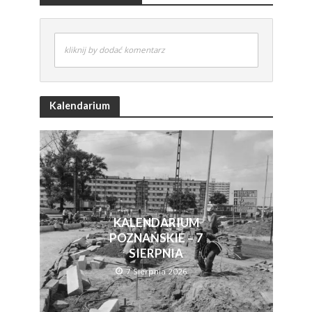
kliknij by dodać komentarz
Kalendarium
KALENDARIUM
POZNAŃSKIE – 7
SIERPNIA
7 Sierpnia 2026