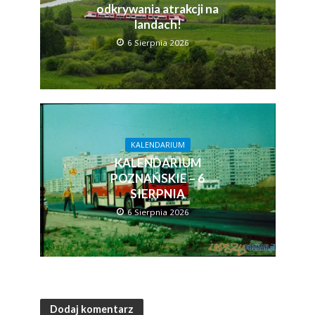
odkrywania atrakcji na
landach!
6 Sierpnia 2026
KALENDARIUM
KALENDARIUM
POZNAŃSKIE – 6
SIERPNIA
6 Sierpnia 2026
Dodaj komentarz