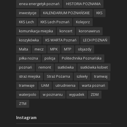
enea energetyk poznań
HISTORIA POZNANIA
inwestycje
KALENDARIUM POZNAŃSKIE
KKS
KKS Lech
KKS Lech Poznań
Kolejorz
komunikacja miejska
koncert
koronawirus
koszykówka
KS WARTA Poznań
LECH POZNAŃ
Malta
mecz
MPK
MTP
objazdy
piłka nożna
policja
Politechnika Poznańska
poznań
remont
siatkówka
siatkówka kobiet
straż miejska
Straż Pożarna
szkieły
tramwaj
tramwaje
UAM
utrudnienia
warta poznań
waterpolo
w poznaniu
wypadek
ZDM
ZTM
Instagram