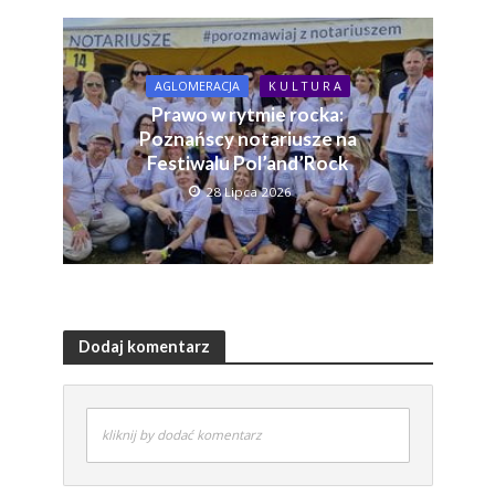
AGLOMERACJA
K U L T U R A
Prawo w rytmie rocka:
Poznańscy notariusze na
Festiwalu Pol’and’Rock
28 Lipca 2026
Dodaj komentarz
kliknij by dodać komentarz