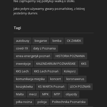
Nie zajmujemy się polityką i walką o stołki.
Jako jedyni używamy gwary poznańskiej, z której
jesteśmy dumni.
Tagi
autobusy
bieganie
bimba
CK ZAMEK
covid-19
daty z Poznania
enea energetyk poznań
HISTORIA POZNANIA
inwestycje
KALENDARIUM POZNAŃSKIE
KKS
KKS Lech
KKS Lech Poznań
Kolejorz
komunikacja miejska
koncert
koronawirus
koszykówka
KS WARTA Poznań
LECH POZNAŃ
Malta
mecz
MPK
MTP
objazdy
piłka nożna
policja
Politechnika Poznańska