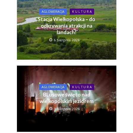
AGLOMERACJA
K U L T U R A
Stacja Wielkopolska – do
odkrywania atrakcji na
landach!
6 Sierpnia 2026
AGLOMERACJA
K U L T U R A
BLusowe święto nad
wielkopolskim jeziorem
3 Sierpnia 2026