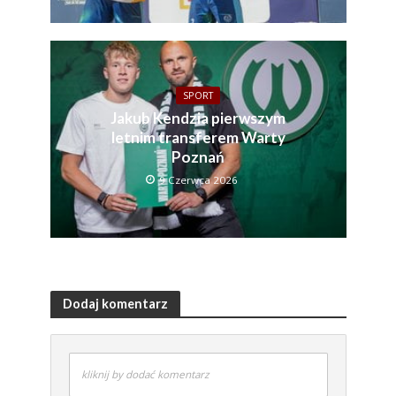
SPORT
Jakub Kendzia pierwszym
letnim transferem Warty
Poznań
9 Czerwca 2026
Dodaj komentarz
kliknij by dodać komentarz