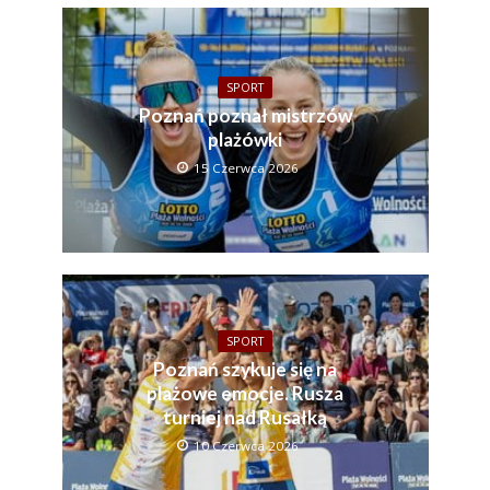
SPORT
Poznań poznał mistrzów
plażówki
15 Czerwca 2026
SPORT
Poznań szykuje się na
plażowe emocje. Rusza
turniej nad Rusałką
10 Czerwca 2026