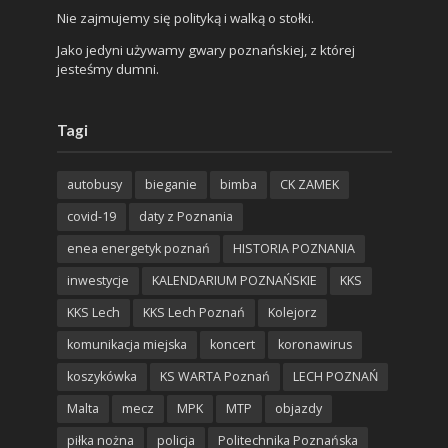
Nie zajmujemy się polityką i walką o stołki.
Jako jedyni używamy gwary poznańskiej, z której
jesteśmy dumni.
Tagi
autobusy
bieganie
bimba
CK ZAMEK
covid-19
daty z Poznania
enea energetyk poznań
HISTORIA POZNANIA
inwestycje
KALENDARIUM POZNAŃSKIE
KKS
KKS Lech
KKS Lech Poznań
Kolejorz
komunikacja miejska
koncert
koronawirus
koszykówka
KS WARTA Poznań
LECH POZNAŃ
Malta
mecz
MPK
MTP
objazdy
piłka nożna
policja
Politechnika Poznańska