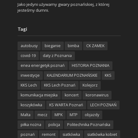
Jako jedyni używamy gwary poznańskiej, z której
jesteśmy dumni.
Tagi
autobusy
bieganie
bimba
CK ZAMEK
covid-19
daty z Poznania
enea energetyk poznań
HISTORIA POZNANIA
inwestycje
KALENDARIUM POZNAŃSKIE
KKS
KKS Lech
KKS Lech Poznań
Kolejorz
komunikacja miejska
koncert
koronawirus
koszykówka
KS WARTA Poznań
LECH POZNAŃ
Malta
mecz
MPK
MTP
objazdy
piłka nożna
policja
Politechnika Poznańska
poznań
remont
siatkówka
siatkówka kobiet