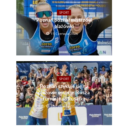
SPORT
Poznań poznał mistrzów
plażówki
15 Czerwca 2026
SPORT
Poznań szykuje się na
plażowe emocje. Rusza
turniej nad Rusałką
10 Czerwca 2026