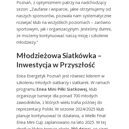
Poznań, z optymizmem patrzy na nadchodzący
sezon: „Zaufanie i wsparcie, jakie otrzymujemy od
naszych sponsorów, pozwala nam systematycznie
rozwijać klub na wszystkich poziomach – zarówno
sportowym, jak i organizacyjnym. Jesteśmy dumni,
że możemy kontynuować naszą misję i szkolenie
młodzieży.”
Młodzieżowa Siatkówka –
Inwestycja w Przyszłość
Enea Energetyk Poznań jest również liderem w
szkoleniu młodych siatkarzy i siatkarek. W ramach
programu
Enea Mini Piłki Siatkowej
, klub
organizuje turnieje dla ponad 700 młodych
zawodników, z których wielu trafia później do
reprezentacji Polski. W sezonie 2024/2025 klub
planuje kontynuować te działania, a Wielki Finał
Enea Mini Cup zaplanowano na lato 2025. W tej
chwili w klubie trenuje około
350 dzieci
, co czyni