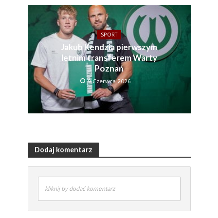
SPORT
Jakub Kendzia pierwszym
letnim transferem Warty
Poznań
9 Czerwca 2026
Dodaj komentarz
kliknij by dodać komentarz