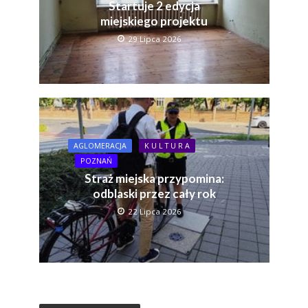
Startuje 2 edycja
miejskiego projektu
29 Lipca 2026
AGLOMERACJA
K U L T U R A
POZNAŃ
Straż miejska przypomina:
odblaski przez cały rok
22 Lipca 2026