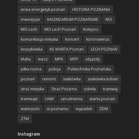
enea energetyk poznań
HISTORIA POZNANIA
inwestycje
KALENDARIUM POZNAŃSKIE
KKS
KKS Lech
KKS Lech Poznań
Kolejorz
komunikacja miejska
koncert
koronawirus
koszykówka
KS WARTA Poznań
LECH POZNAŃ
Malta
mecz
MPK
MTP
objazdy
piłka nożna
policja
Politechnika Poznańska
poznań
remont
siatkówka
siatkówka kobiet
straż miejska
Straż Pożarna
szkieły
tramwaj
tramwaje
UAM
utrudnienia
warta poznań
waterpolo
w poznaniu
wypadek
ZDM
ZTM
Instagram