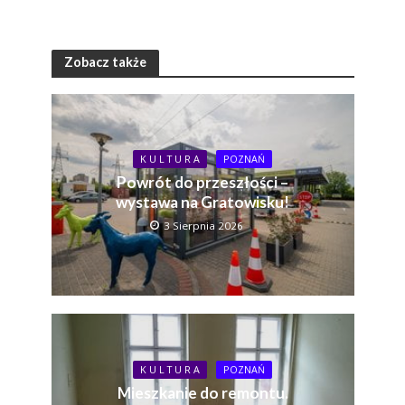
Zobacz także
K U L T U R A
POZNAŃ
Powrót do przeszłości –
wystawa na Gratowisku!
3 Sierpnia 2026
K U L T U R A
POZNAŃ
Mieszkanie do remontu.