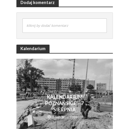
Dodaj komentarz
kliknij by dodać komentarz
Kalendarium
KALENDARIUM
POZNAŃSKIE – 7
SIERPNIA
7 Sierpnia 2026