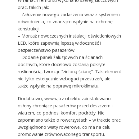
W ramach remontu wykonano szereg kluczowych
prac, takich jak:
– Założenie nowego zadaszenia wraz z systemem
odwodnienia, co znacząco wpłynie na ochronę
konstrukcji.
– Montaż nowoczesnych instalacji oświetleniowych
LED, które zapewnią lepszą widoczność i
bezpieczeństwo pasażerów.
– Dodanie paneli żaluzjowych na ścianach
bocznych, które docelowo zostaną pokryte
roślinnością, tworząc “zieloną ścianę”. Taki element
nie tylko estetycznie wzbogaci przestrzeń, ale
także wpłynie na poprawę mikroklimatu.
Dodatkowo, wewnątrz obiektu zainstalowano
osłony chroniące pasażerów przed deszczem i
wiatrem, co podnosi komfort podróży. Nie
zapomniano także o rowerzystach – w trakcie prac
uwzględniono wiaty rowerowe, co ma na celu
promowanie zrównoważonego transportu.