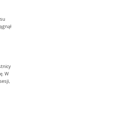
esu
iągnął
tnicy
ję. W
esji,