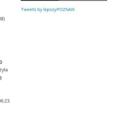
Tweets by lepszyPOZNAN
38)
0
żyła
ę
6:23.