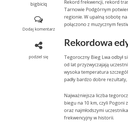
Rekord frekwencji, rekord tra
bigbiciq
Tarnowie Podgórnym potwierd
regionie. W upalną sobotę na
połączono z muzycznym festiw
Dodaj komentarz
Rekordowa edy
podziel się
Tegoroczny Bieg Lwa odbył si
od lat przyzwyczajają uczest
wysoka temperatura szczegól
padły bardzo dobre rezultaty,
Najważniejsza liczba tegorocz
biegu na 10 km, czyli Pogoni
oraz najmłodszymi uczestnika
frekwencyjny w historii.