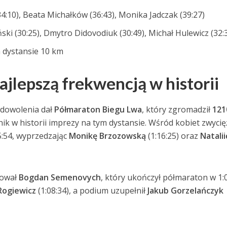
34:10), Beata Michałków (36:43), Monika Jadczak (39:27)
ski (30:25), Dmytro Didovodiuk (30:49), Michał Hulewicz (32:
a dystansie 10 km
jlepszą frekwencją w historii
adowolenia dał
Półmaraton Biegu Lwa
, który zgromadził
121
ik w historii imprezy na tym dystansie. Wśród kobiet zwycię
5:54, wyprzedzając
Monikę Brzozowską
(1:16:25) oraz
Natalii
fował
Bogdan Semenovych
, który ukończył półmaraton w 1:0
Rogiewicz
(1:08:34), a podium uzupełnił
Jakub Gorzelańczyk