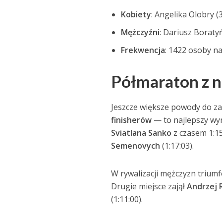
Kobiety
: Angelika Olobry (
Mężczyźni
: Dariusz Boratyń
Frekwencja
: 1422 osoby n
Półmaraton z na
Jeszcze większe powody do z
finisherów
— to najlepszy wyn
Sviatlana Sanko
z czasem 1:1
Semenovych
(1:17:03).
W rywalizacji mężczyzn trium
Drugie miejsce zajął
Andrzej 
(1:11:00).