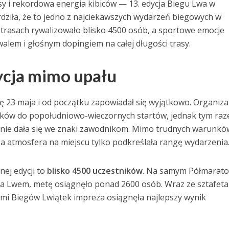
sy i rekordowa energia kibiców — 13. edycja Biegu Lwa w
ziła, że to jedno z najciekawszych wydarzeń biegowych w
 trasach rywalizowało blisko 4500 osób, a sportowe emocje
alem i głośnym dopingiem na całej długości trasy.
cja mimo upału
ę 23 maja i od początku zapowiadał się wyjątkowo. Organiza
ników do popołudniowo-wieczornych startów, jednak tym ra
nie dała się we znaki zawodnikom. Mimo trudnych warunkó
 a atmosfera na miejscu tylko podkreślała rangę wydarzenia
nej edycji to
blisko 4500 uczestników
. Na samym Półmaraton
 za Lwem, metę osiągnęło ponad 2600 osób. Wraz ze sztafet
mi Biegów Lwiątek impreza osiągnęła najlepszy wynik