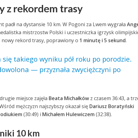
y z rekordem trasy
nt padł na dystansie 10 km. W Pogoni za Lwem wygrała
Ange
edalistka mistrzostw Polski i uczestniczka igrzysk olimpijsk
 nowy rekord trasy, poprawiony o
1 minutę i 5 sekund
.
się takiego wyniku pół roku po porodzie.
dowolona — przyznała zwyciężczyni po
 drugie miejsce zajęła
Beata Michałków
z czasem 36:43, a trz
 Wśród mężczyzn najszybszy okazał się
Dariusz Boratyński
odiukiem
(30:49) i
Michałem Hulewiczem
(32:38).
niki 10 km