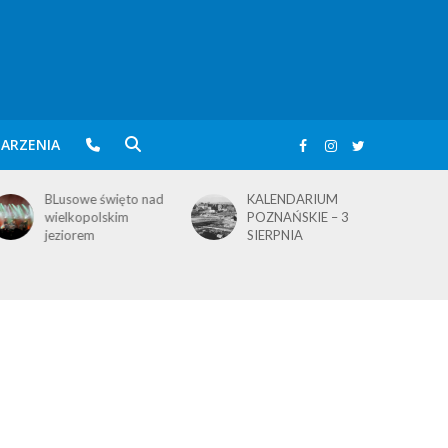
ARZENIA
BLusowe święto nad
KALENDARIUM
wielkopolskim
POZNAŃSKIE – 3
jeziorem
SIERPNIA