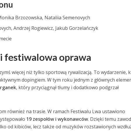
onu
 Monika Brzozowska, Nataliia Semenovych
vych, Andrzej Rogiewicz, Jakub Gorzelańczyk
 mecie
 i festiwalowa oprawa
czymś więcej niż tylko sportową rywalizacją. To wydarzenie, 
 i aktywnym dopingiem. W tym roku jednym z głównych elem
rganek
, który przyciągnął tłumy i dodatkowo podgrzał
om również na trasie. W ramach Festiwalu Lwa ustawiono
 występowało
19 zespołów i wykonawców
. Dzięki temu zawod
tylko od kibiców, lecz także od muzyków rozstawionych wzdłu