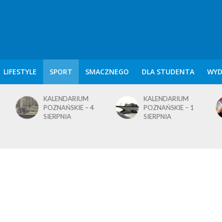
LIFESTYLE
SPORT
SMACZNEGO
DLA STUDENTA
WYD
KALENDARIUM
KALENDARIUM
POZNAŃSKIE – 4
POZNAŃSKIE – 1
SIERPNIA
SIERPNIA