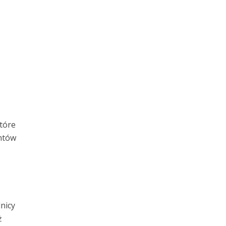
które
entów
nicy
ż