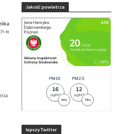
Jakość powietrza
lika
ich w
ecia
lepszyTwitter