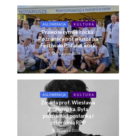
AGLOMERACJA
K U L T U R A
Prawo w rytmie rocka:
Poznańscy notariusze na
Festiwalu Pol’and’Rock
28 Lipca 2026
AGLOMERACJA
K U L T U R A
Zmarła prof. Wiesława
Ziółkowska. Była
poznańską posłanką i
członkinią RPP
27 Lipca 2026