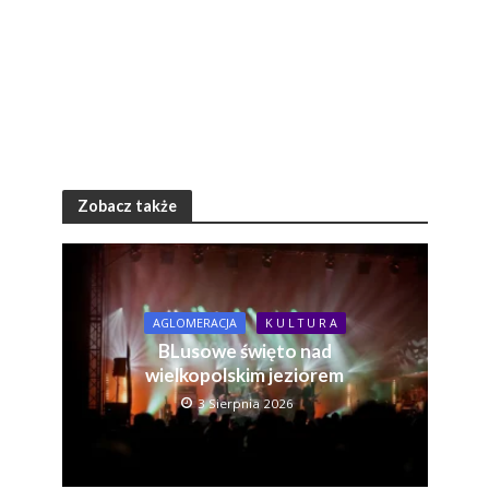
Zobacz także
AGLOMERACJA
K U L T U R A
BLusowe święto nad
wielkopolskim jeziorem
3 Sierpnia 2026