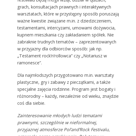
grach, konsultacjach prawnych i interaktywnych
warsztatach, które w przystępny sposób poruszają
ważne kwestie związane m.in. z dziedziczeniem,
testamentami, intercyzami, umowami dożywocia,
kupnem mieszkania czy zakładaniem spółek. Nie
zabraknie trudnych tematów – zaprezentowanych
w przyjazny dla odbiorców sposób: jak np.
„Testament rock’n’rollowca” czy „Notariusz w
ramonesce”.
Dla najmłodszych przygotowano m.in. warsztaty
plastyczne, gry i zabawy z pieczątkami, a także
specjalne zajęcia rodzinne. Program jest bogaty i
różnorodny – każdy, niezależnie od wieku, znajdzie
coś dla siebie.
Zainteresowanie młodych ludzi tematami
prawnymi, szczególnie w nieformalnej,
przyjaznej atmosferze Pol’and’Rock Festivalu,