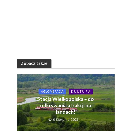
Zobacz także
AGLOMERACJA
K U L T U R A
Stacja Wielkopolska – do
odkrywania atrakcji na
landach!
6 Sierpnia 2026