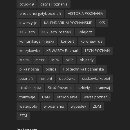
covid-19
daty z Poznania
enea energetyk poznań
HISTORIA POZNANIA
inwestycje
KALENDARIUM POZNAŃSKIE
KKS
KKS Lech
KKS Lech Poznań
Kolejorz
komunikacja miejska
koncert
koronawirus
koszykówka
KS WARTA Poznań
LECH POZNAŃ
Malta
mecz
MPK
MTP
objazdy
piłka nożna
policja
Politechnika Poznańska
poznań
remont
siatkówka
siatkówka kobiet
straż miejska
Straż Pożarna
szkieły
tramwaj
tramwaje
UAM
utrudnienia
warta poznań
waterpolo
w poznaniu
wypadek
ZDM
ZTM
Instagram