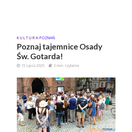
K U L T U R A
•
POZNAŃ
Poznaj tajemnice Osady
Św. Gotarda!
15 Lipca 2025
3 min. czytania