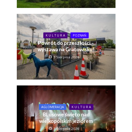
K U L T U R A
POZNAŃ
Powrót do przeszłości –
wystawa na Gratowisku!
3 Sierpnia 2026
AGLOMERACJA
K U L T U R A
BLusowe święto nad
wielkopolskim jeziorem
3 Sierpnia 2026