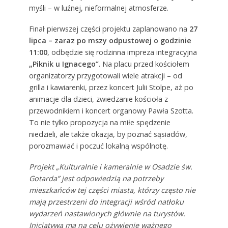
myśli – w luźnej, nieformalnej atmosferze.
Finał pierwszej części projektu zaplanowano na
27
lipca – zaraz po mszy odpustowej o godzinie
11:00
, odbędzie się rodzinna impreza integracyjna
„Piknik u Ignacego”
. Na placu przed kościołem
organizatorzy przygotowali wiele atrakcji – od
grilla i kawiarenki, przez koncert Julii Stolpe, aż po
animacje dla dzieci, zwiedzanie kościoła z
przewodnikiem i koncert organowy Pawła Szotta.
To nie tylko propozycja na miłe spędzenie
niedzieli, ale także okazja, by poznać sąsiadów,
porozmawiać i poczuć lokalną wspólnotę.
Projekt „Kulturalnie i kameralnie w Osadzie św.
Gotarda” jest odpowiedzią na potrzeby
mieszkańców tej części miasta, którzy często nie
mają przestrzeni do integracji wśród natłoku
wydarzeń nastawionych głównie na turystów.
Inicjatywa ma na celu ożywienie ważnego