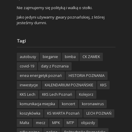
Nie zajmujemy się polityką i walką o stołki.
Jako jedyni używamy gwary poznańskiej, z której
jesteśmy dumni.
Tagi
autobusy
bieganie
bimba
CK ZAMEK
covid-19
daty z Poznania
enea energetyk poznań
HISTORIA POZNANIA
inwestycje
KALENDARIUM POZNAŃSKIE
KKS
KKS Lech
KKS Lech Poznań
Kolejorz
komunikacja miejska
koncert
koronawirus
koszykówka
KS WARTA Poznań
LECH POZNAŃ
Malta
mecz
MPK
MTP
objazdy