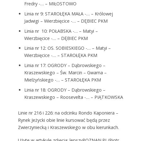
Fredry -… – MIŁOSTOWO
Linia nr 9: STAROŁĘKA MAŁA -… – Królowej
Jadwigi – Wierzbięcice -… – DĘBIEC PKM
Linia nr 10: POŁABSKA -… – Matyi –
Wierzbięcice -… – DĘBIEC PKM
Linia nr 12: OS. SOBIESKIEGO -… – Matyi –
Wierzbięcice -… – STAROŁĘKA PKM
Linia nr 17: OGRODY – Dąbrowskiego –
Kraszewskiego – Św. Marcin – Gwarna –
Mielżyńskiego -… – STAROŁĘKA PKM
Linia nr 18: OGRODY – Dąbrowskiego –
Kraszewskiego – Roosevelta -… – PIĄTKOWSKA
Linie nr 216 i 226: na odcinku Rondo Kaponiera –
Rynek Jeżycki obie linie kursować będą przez
Zwierzyniecką i Kraszewskiego w obu kierunkach.
Użyte w artykule zdjęcia: lepszyPOZNAN.PL/Piotr