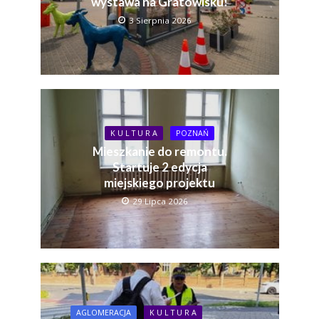
wystawa na Gratowisku!
3 Sierpnia 2026
K U L T U R A
POZNAŃ
Mieszkanie do remontu.
Startuje 2 edycja
miejskiego projektu
29 Lipca 2026
AGLOMERACJA
K U L T U R A