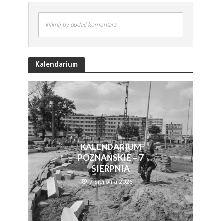
kliknij by dodać komentarz
Kalendarium
KALENDARIUM
POZNAŃSKIE – 7
SIERPNIA
7 Sierpnia 2026