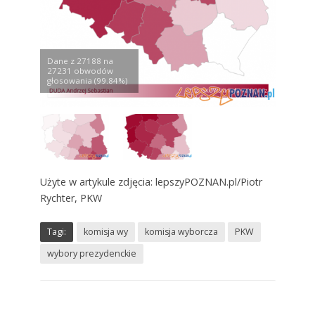
Dane z 27188 na
27231 obwodów
głosowania (99.84%)
Użyte w artykule zdjęcia: lepszyPOZNAN.pl/Piotr
Rychter, PKW
Tagi:
komisja wy
komisja wyborcza
PKW
wybory prezydenckie