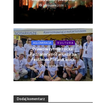
3 Sierpnia 2026
AGLOMERACJA
K U L T U R A
Prawo w rytmie rocka:
Poznańscy notariusze na
Festiwalu Pol’and’Rock
28 Lipca 2026
Dodaj komentarz