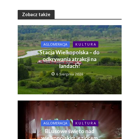
Zobacz także
AGLOMERACJA
K U L T U R A
Stacja Wielkopolska – do
odkrywania atrakcji na
landach!
6 Sierpnia 2026
AGLOMERACJA
K U L T U R A
BLusowe święto nad
wielkopolskim jeziorem