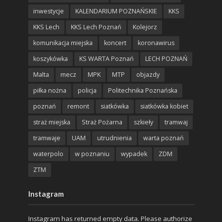
inwestycje
KALENDARIUM POZNAŃSKIE
KKS
KKS Lech
KKS Lech Poznań
Kolejorz
komunikacja miejska
koncert
koronawirus
koszykówka
KS WARTA Poznań
LECH POZNAŃ
Malta
mecz
MPK
MTP
objazdy
piłka nożna
policja
Politechnika Poznańska
poznań
remont
siatkówka
siatkówka kobiet
straż miejska
Straż Pożarna
szkieły
tramwaj
tramwaje
UAM
utrudnienia
warta poznań
waterpolo
w poznaniu
wypadek
ZDM
ZTM
Instagram
Instagram has returned empty data. Please authorize