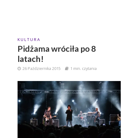
K U L T U R A
Pidżama wróciła po 8
latach!
26 Października 2015
1 min. czytania