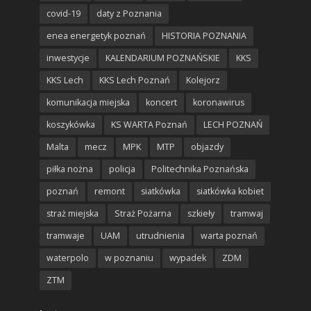
covid-19
daty z Poznania
enea energetyk poznań
HISTORIA POZNANIA
inwestycje
KALENDARIUM POZNAŃSKIE
KKS
KKS Lech
KKS Lech Poznań
Kolejorz
komunikacja miejska
koncert
koronawirus
koszykówka
KS WARTA Poznań
LECH POZNAŃ
Malta
mecz
MPK
MTP
objazdy
piłka nożna
policja
Politechnika Poznańska
poznań
remont
siatkówka
siatkówka kobiet
straż miejska
Straż Pożarna
szkieły
tramwaj
tramwaje
UAM
utrudnienia
warta poznań
waterpolo
w poznaniu
wypadek
ZDM
ZTM