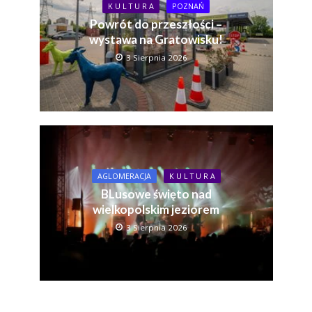
K U L T U R A
POZNAŃ
Powrót do przeszłości –
wystawa na Gratowisku!
3 Sierpnia 2026
AGLOMERACJA
K U L T U R A
BLusowe święto nad
wielkopolskim jeziorem
3 Sierpnia 2026