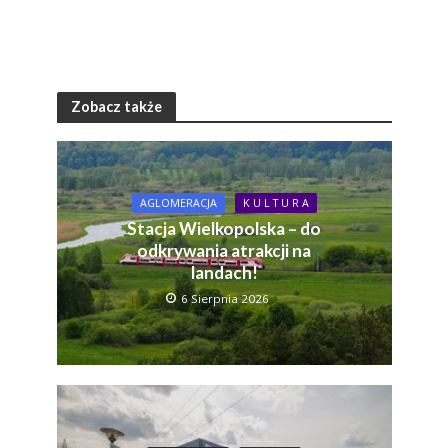
Zobacz także
AGLOMERACJA
K U L T U R A
Stacja Wielkopolska – do
odkrywania atrakcji na
landach!
6 Sierpnia 2026