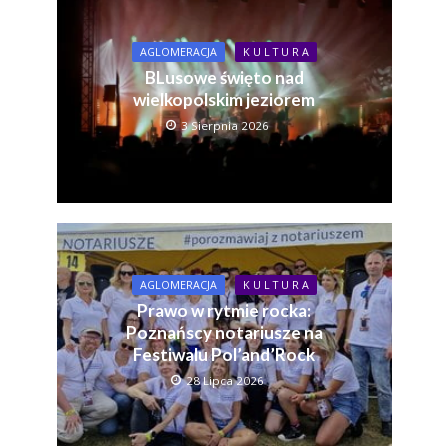
AGLOMERACJA
K U L T U R A
BLusowe święto nad
wielkopolskim jeziorem
3 Sierpnia 2026
AGLOMERACJA
K U L T U R A
Prawo w rytmie rocka:
Poznańscy notariusze na
Festiwalu Pol’and’Rock
28 Lipca 2026