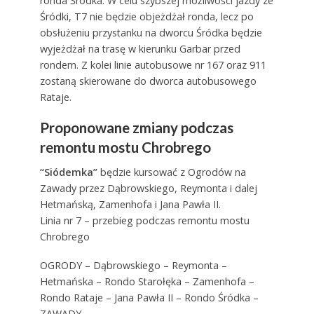
ronda Śródka. W celu szybszej możliwości jazdy ze
Śródki, T7 nie będzie objeżdżał ronda, lecz po
obsłużeniu przystanku na dworcu Śródka będzie
wyjeżdżał na trasę w kierunku Garbar przed
rondem. Z kolei linie autobusowe nr 167 oraz 911
zostaną skierowane do dworca autobusowego
Rataje.
Proponowane zmiany podczas
remontu mostu Chrobrego
“Siódemka”
będzie kursować z Ogrodów na
Zawady przez Dąbrowskiego, Reymonta i dalej
Hetmańską, Zamenhofa i Jana Pawła II.
Linia nr 7 – przebieg podczas remontu mostu
Chrobrego
OGRODY – Dąbrowskiego – Reymonta –
Hetmańska – Rondo Starołęka – Zamenhofa –
Rondo Rataje – Jana Pawła II – Rondo Śródka –
ZAWADY