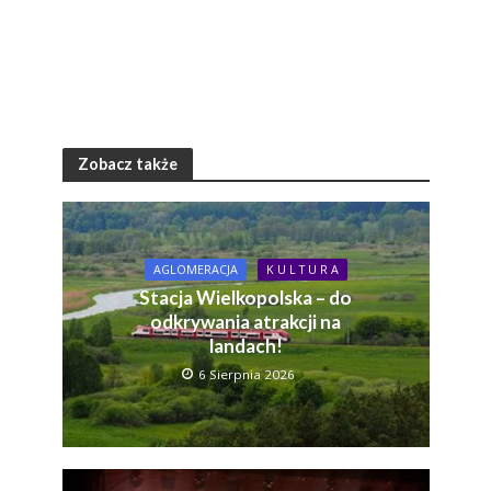
Zobacz także
AGLOMERACJA
K U L T U R A
Stacja Wielkopolska – do
odkrywania atrakcji na
landach!
6 Sierpnia 2026