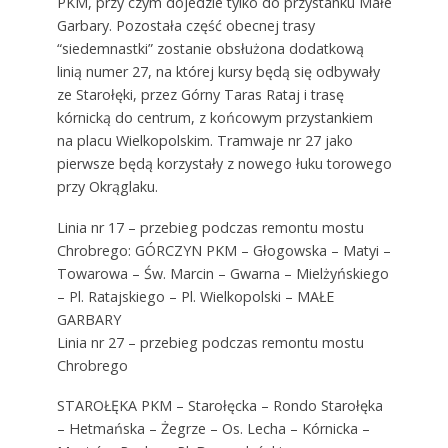
PKM, przy czym dojedzie tylko do przystanku Małe
Garbary. Pozostała część obecnej trasy
“siedemnastki” zostanie obsłużona dodatkową
linią numer 27, na której kursy będą się odbywały
ze Starołęki, przez Górny Taras Rataj i trasę
kórnicką do centrum, z końcowym przystankiem
na placu Wielkopolskim. Tramwaje nr 27 jako
pierwsze będą korzystały z nowego łuku torowego
przy Okrąglaku.
Linia nr 17 – przebieg podczas remontu mostu
Chrobrego: GÓRCZYN PKM – Głogowska – Matyi –
Towarowa – Św. Marcin – Gwarna – Mielżyńskiego
– Pl. Ratajskiego – Pl. Wielkopolski – MAŁE
GARBARY
Linia nr 27 – przebieg podczas remontu mostu
Chrobrego
STAROŁĘKA PKM – Starołęcka – Rondo Starołęka
– Hetmańska – Żegrze – Os. Lecha – Kórnicka –