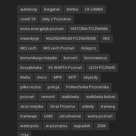
autobusy
bieganie
bimba
CK ZAMEK
covid-19
daty z Poznania
enea energetyk poznań
HISTORIA POZNANIA
inwestycje
KALENDARIUM POZNAŃSKIE
KKS
KKS Lech
KKS Lech Poznań
Kolejorz
komunikacja miejska
koncert
koronawirus
koszykówka
KS WARTA Poznań
LECH POZNAŃ
Malta
mecz
MPK
MTP
objazdy
piłka nożna
policja
Politechnika Poznańska
poznań
remont
siatkówka
siatkówka kobiet
straż miejska
Straż Pożarna
szkieły
tramwaj
tramwaje
UAM
utrudnienia
warta poznań
waterpolo
w poznaniu
wypadek
ZDM
ZTM