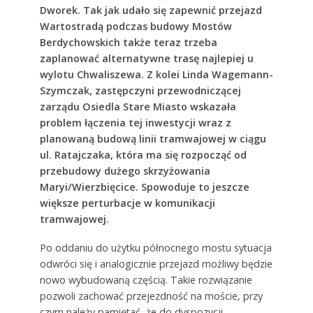
Dworek. Tak jak udało się zapewnić przejazd
Wartostradą podczas budowy Mostów
Berdychowskich także teraz trzeba
zaplanować alternatywne trasę najlepiej u
wylotu Chwaliszewa. Z kolei Linda Wagemann-
Szymczak, zastępczyni przewodniczącej
zarządu Osiedla Stare Miasto wskazała
problem łączenia tej inwestycji wraz z
planowaną budową linii tramwajowej w ciągu
ul. Ratajczaka, która ma się rozpocząć od
przebudowy dużego skrzyżowania
Maryi/Wierzbięcice. Spowoduje to jeszcze
większe perturbacje w komunikacji
tramwajowej.
Po oddaniu do użytku północnego mostu sytuacja
odwróci się i analogicznie przejazd możliwy będzie
nowo wybudowaną częścią. Takie rozwiązanie
pozwoli zachować przejezdność na moście, przy
czym należy pamiętać, że do dyspozycji