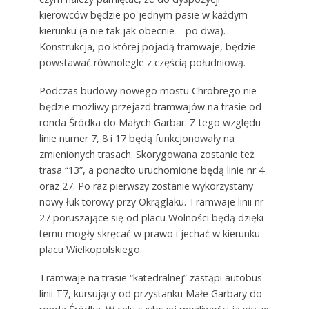
kierowców będzie po jednym pasie w każdym
kierunku (a nie tak jak obecnie – po dwa).
Konstrukcja, po której pojadą tramwaje, będzie
powstawać równolegle z częścią południową.
Podczas budowy nowego mostu Chrobrego nie
będzie możliwy przejazd tramwajów na trasie od
ronda Śródka do Małych Garbar. Z tego względu
linie numer 7, 8 i 17 będą funkcjonowały na
zmienionych trasach. Skorygowana zostanie też
trasa “13”, a ponadto uruchomione będą linie nr 4
oraz 27. Po raz pierwszy zostanie wykorzystany
nowy łuk torowy przy Okrąglaku. Tramwaje linii nr
27 poruszające się od placu Wolności będą dzięki
temu mogły skręcać w prawo i jechać w kierunku
placu Wielkopolskiego.
Tramwaje na trasie “katedralnej” zastąpi autobus
linii T7, kursujący od przystanku Małe Garbary do