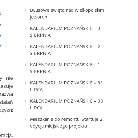
BLusowe święto nad wielkopolskim
i
jeziorem
j
KALENDARIUM POZNAŃSKIE – 3
e
SIERPNIA
i
KALENDARIUM POZNAŃSKIE – 2
SIERPNIA
KALENDARIUM POZNAŃSKIE – 1
SIERPNIA
y nie
KALENDARIUM POZNAŃSKIE – 31
kazuje
LIPCA
 nazwa
KALENDARIUM POZNAŃSKIE – 30
ziałań
LIPCA
czyzn:
Mieszkanie do remontu. Startuje 2
edycja miejskiego projektu
tacja,