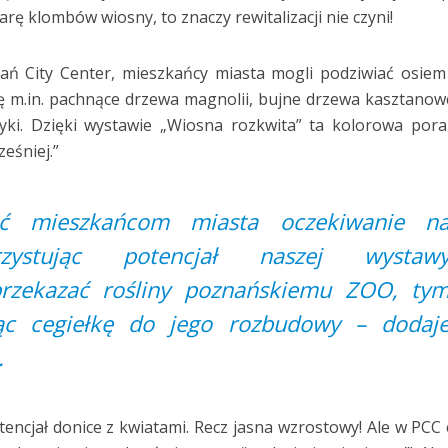
rę klombów wiosny, to znaczy rewitalizacji nie czyni!
ań City Center, mieszkańcy miasta mogli podziwiać osie
się m.in. pachnące drzewa magnolii, bujne drzewa kasztanow
zyki. Dzięki wystawie „Wiosna rozkwita” ta kolorowa por
eśniej.”
lić mieszkańcom miasta oczekiwanie n
zystując potencjał naszej wystaw
przekazać rośliny poznańskiemu ZOO, ty
c cegiełkę do jego rozbudowy – dodaj
.
tencjał donice z kwiatami. Recz jasna wzrostowy! Ale w PCC