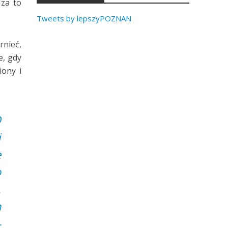
 za to
Tweets by lepszyPOZNAN
rnieć,
e, gdy
iony i
O
i
e
o
.
m
–