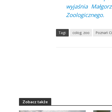
wyjaśnia Małgor
Zoologicznego.
Tagi:
colog. zoo
Poznań Ci
Zobacz także