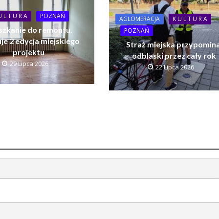
U L T U R A
POZNAŃ
AGLOMERACJA
K U L T U R A
szkanie do remontu.
POZNAŃ
je 2 edycja miejskiego
Straż miejska przypomina
projektu
odblaski przez cały rok
29 Lipca 2026
22 Lipca 2026