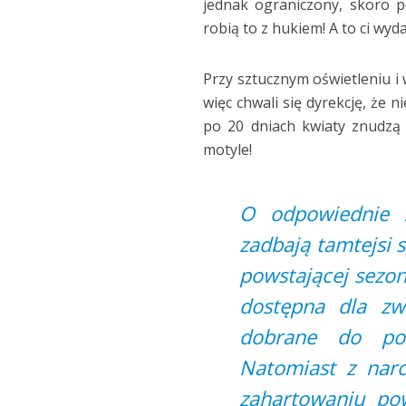
jednak ograniczony, skoro p
robią to z hukiem! A to ci wy
Przy sztucznym oświetleniu i
więc chwali się dyrekcję, że n
po 20 dniach kwiaty znudzą
motyle!
O odpowiednie z
zadbają tamtejsi s
powstającej sezon
dostępna dla zw
dobrane do pot
Natomiast z narc
zahartowaniu po