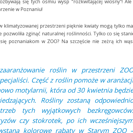
ozbywają się tych ośmiu wysp “rozkwitającej wiosny”! Ale
darzenie w Poznaniu!
 w klimatyzowanej przestrzeni pięknie kwiaty mogą tylko ma
ie pozwoliła zginąć naturalnej roślinności. Tylko co się stani
 się poznaniakom w ZOO? Na szczęście nie zeżrą ich wąs
aaranżowanie roślin w przestrzeni ZO
pecjaliści. Część z roślin pomoże w aranżacj
owo motylarnii, która od 30 kwietnia będzi
iedzających. Rośliny zostaną odpowiedni
rzeb tych wyjątkowych bezkręgowców
yzów czy stokrotek, po ich wcześniejszy
wstaną kolorowe rabaty w Starym ZOO 