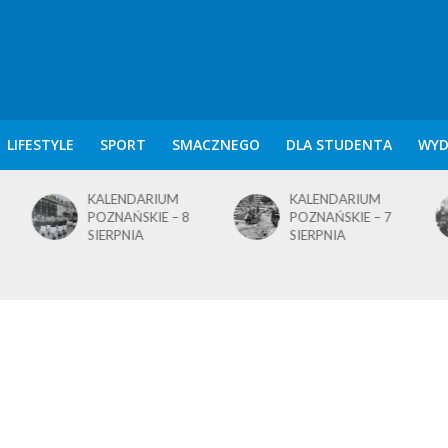
LIFESTYLE
SPORT
SMACZNEGO
DLA STUDENTA
WYD
KALENDARIUM
KALENDARIUM
POZNAŃSKIE – 7
POZNAŃSKIE – 5
SIERPNIA
SIERPNIA