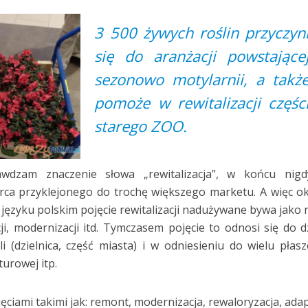
3 500 żywych roślin przyczyn
się do aranżacji powstające
sezonowo motylarnii, a takż
pomoże w rewitalizacji częśc
starego ZOO.
wdzam znaczenie słowa „rewitalizacja”, w końcu nigd
ca przyklejonego do trochę większego marketu. A więc o
 w języku polskim pojęcie rewitalizacji nadużywane bywa jako
i, modernizacji itd. Tymczasem pojęcie to odnosi się do d
(dzielnica, część miasta) i w odniesieniu do wielu płasz
turowej itp.
jęciami takimi jak: remont, modernizacja, rewaloryzacja, adap