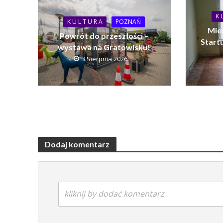
K 
K U L T U R A
POZNAŃ
Mie
Powrót do przeszłości –
Startu
wystawa na Gratowisku!
3 Sierpnia 2026
Dodaj komentarz
kliknij by dodać komentarz