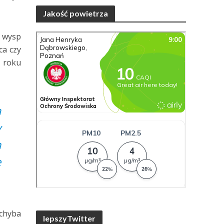
Jakość powietrza
m wysp
ca czy
a roku
a
y
m
e
 chyba
lepszyTwitter