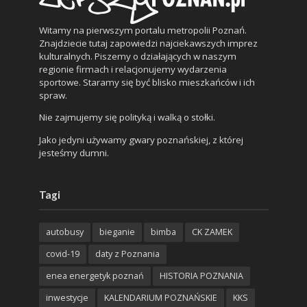
Witamy na pierwszym portalu metropolii Poznań.
Znajdziecie tutaj zapowiedzi najciekawszych imprez
kulturalnych. Piszemy o działających w naszym
regionie firmach i relacjonujemy wydarzenia
sportowe. Staramy się być blisko mieszkańców i ich
spraw.
Nie zajmujemy się polityką i walką o stołki.
Jako jedyni używamy gwary poznańskiej, z której
jesteśmy dumni.
Tagi
autobusy
bieganie
bimba
CK ZAMEK
covid-19
daty z Poznania
enea energetyk poznań
HISTORIA POZNANIA
inwestycje
KALENDARIUM POZNAŃSKIE
KKS