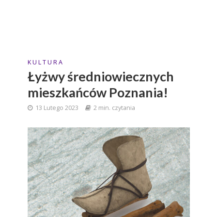
K U L T U R A
Łyżwy średniowiecznych
mieszkańców Poznania!
13 Lutego 2023
2 min. czytania