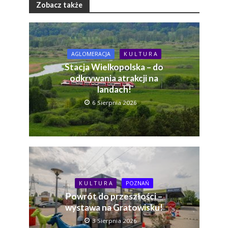
Zobacz także
AGLOMERACJA
K U L T U R A
Stacja Wielkopolska – do
odkrywania atrakcji na
landach!
6 Sierpnia 2026
K U L T U R A
POZNAŃ
Powrót do przeszłości –
wystawa na Gratowisku!
3 Sierpnia 2026