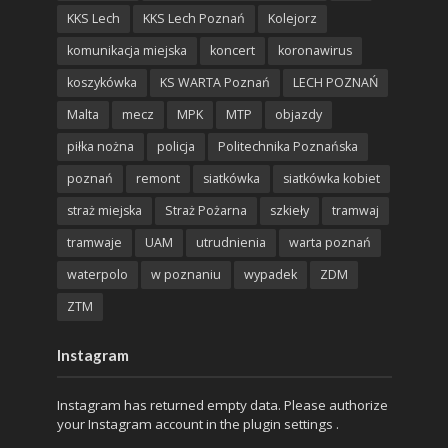
KKS Lech
KKS Lech Poznań
Kolejorz
komunikacja miejska
koncert
koronawirus
koszykówka
KS WARTA Poznań
LECH POZNAŃ
Malta
mecz
MPK
MTP
objazdy
piłka nożna
policja
Politechnika Poznańska
poznań
remont
siatkówka
siatkówka kobiet
straż miejska
Straż Pożarna
szkieły
tramwaj
tramwaje
UAM
utrudnienia
warta poznań
waterpolo
w poznaniu
wypadek
ZDM
ZTM
Instagram
Instagram has returned empty data. Please authorize
your Instagram account in the
plugin settings
.