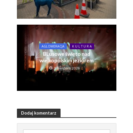
AGLOMERACJA
K U L T U R A
BLusowe święto nad
wielkopolskim jeziorem
3 Sierpnia 2026
Dodaj komentarz