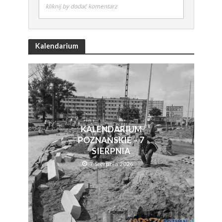
kliknij by dodać komentarz
Kalendarium
KALENDARIUM
POZNAŃSKIE – 7
SIERPNIA
7 Sierpnia 2026