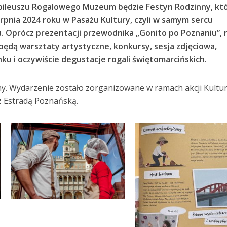
ileuszu Rogalowego Muzeum będzie Festyn Rodzinny, kt
erpnia 2024 roku w Pasażu Kultury, czyli w samym sercu
 Oprócz prezentacji przewodnika „Gonito po Poznaniu”, 
będą warsztaty artystyczne, konkursy, sesja zdjęciowa,
u i oczywiście degustacje rogali świętomarcińskich.
tny. Wydarzenie zostało zorganizowane w ramach akcji Kultu
z Estradą Poznańską.