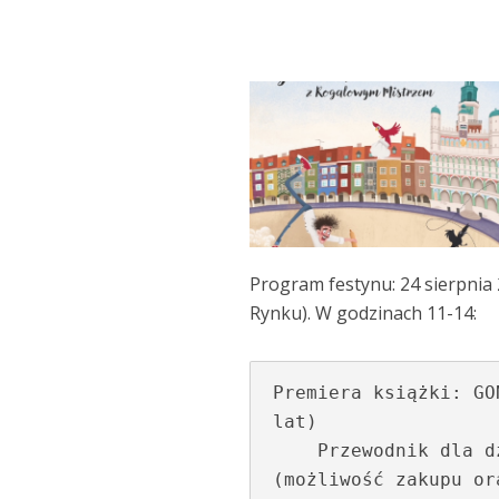
Program festynu: 24 sierpnia 
Rynku). W godzinach 11-14:
Premiera książki: GO
lat)

    Przewodnik dla dzieci z dedykacją i stemplem okolicznościowym 
(możliwość zakupu or