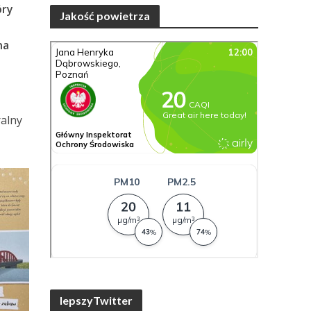
óry
Jakość powietrza
na
ralny
lepszyTwitter