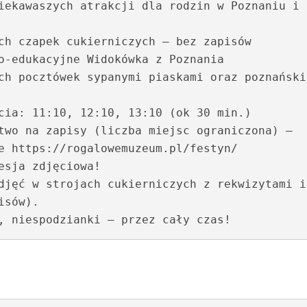
o-edukacyjne Widokówka z Poznania

e https://rogalowemuzeum.pl/festyn/

djęć w strojach cukierniczych z rekwizytami i 
sów).

, niespodzianki – przez cały czas!