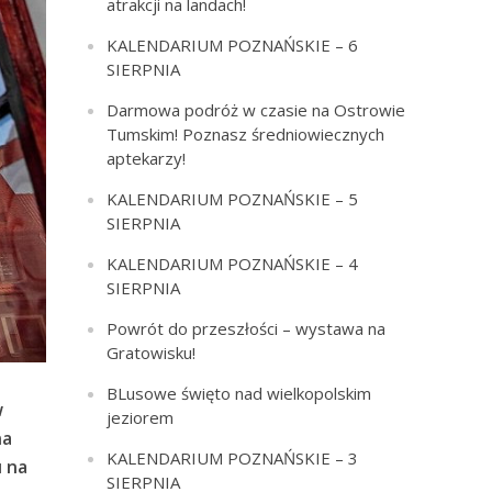
atrakcji na landach!
KALENDARIUM POZNAŃSKIE – 6
SIERPNIA
Darmowa podróż w czasie na Ostrowie
Tumskim! Poznasz średniowiecznych
aptekarzy!
KALENDARIUM POZNAŃSKIE – 5
SIERPNIA
KALENDARIUM POZNAŃSKIE – 4
SIERPNIA
Powrót do przeszłości – wystawa na
Gratowisku!
BLusowe święto nad wielkopolskim
w
jeziorem
na
KALENDARIUM POZNAŃSKIE – 3
u na
SIERPNIA