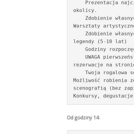
    Prezentacja najciekawaszych atrakcji dla rodzin w Poznaniu i 
okolicy.

    Zdobienie własnych czapek cukierniczych – bez zapisów 

Warsztaty artystyczn
    Zdobienie własnych pocztówek sypanymi piaskami oraz poznańskie 
legendy (5-10 lat)

    Godziny rozpoczęcia: 11:10, 12:10, 13:10 (ok 30 min.)

    UWAGA pierwszeństwo na zapisy (liczba miejsc ograniczona) – 
rezerwacje na stroni
    Twoja rogalowa sesja zdjęciowa!

Możliwość robienia z
scenografią (bez zapi
Konkursy, degustacje
Od godziny 14: