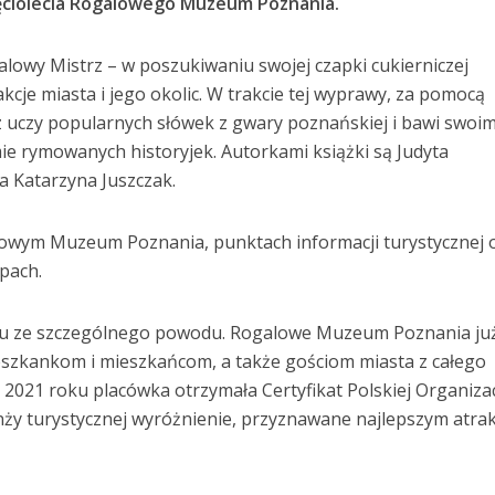
ięciolecia Rogalowego Muzeum Poznania.
lowy Mistrz – w poszukiwaniu swojej czapki cukierniczej
kcje miasta i jego okolic. W trakcie tej wyprawy, za pomocą
uczy popularnych słówek z gwary poznańskiej i bawi swoim
ie rymowanych historyjek. Autorkami książki są Judyta
ka Katarzyna Juszczak.
owym Muzeum Poznania, punktach informacji turystycznej 
pach.
oku ze szczególnego powodu. Rogalowe Muzeum Poznania ju
szkankom i mieszkańcom, a także gościom miasta z całego
 2021 roku placówka otrzymała Certyfikat Polskiej Organizac
nży turystycznej wyróżnienie, przyznawane najlepszym atra