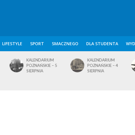
LIFESTYLE
SPORT
SMACZNEGO
DLA STUDENTA
WYD
KALENDARIUM
KALENDARIUM
POZNAŃSKIE – 4
POZNAŃSKIE – 1
SIERPNIA
SIERPNIA