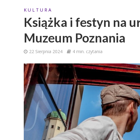
K U L T U R A
Książka i festyn na 
Muzeum Poznania
22 Sierpnia 2024
4 min. czytania