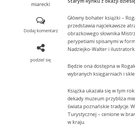
Starym Rynku z okazji dzies
miarecki
Główny bohater książki – Roga
przedstawia najciekawsze atra
Dodaj komentarz
obrazkowego słownika Mistrz 
perypetiami spisanymi w form
Nadziejko-Walter i ilustrator
podziel się
Będzie ona dostępna w Rogal
wybranych księgarniach i skle
Książka ukazała się w tym r
dekady muzeum przybliża mie
świata poznańskie tradycje. W
Turystycznej – cenione w bra
w kraju.