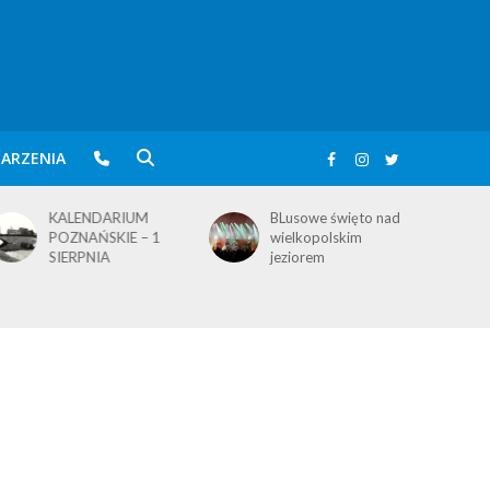
ARZENIA
BLusowe święto nad
KALENDARIUM
wielkopolskim
POZNAŃSKIE – 3
jeziorem
SIERPNIA