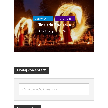
CZERWONAK
K U L T U R A
Biesiada Podlaska
29 Sierpnia 2024
Dodaj komentarz
kliknij by dodać komentarz