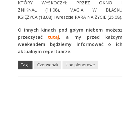
KTÓRY WYSKOCZYŁ PRZEZ OKNO I
ZNIKNĄŁ (11.08), MAGIA W BLASKU
KSIĘŻYCA (18.08) i wreszcie PARA NA ŻYCIE (25.08).
O innych kinach pod gołym niebem możesz
przeczytać
tutaj
, a my przed każdym
weekendem będziemy informować o ich
aktualnym repertuarze
.
Tagi:
Czerwonak
kino plenerowe