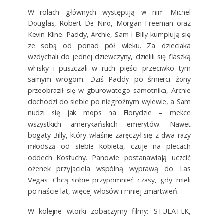
W rolach głównych występują w nim Michel
Douglas, Robert De Niro, Morgan Freeman oraz
Kevin Kline. Paddy, Archie, Sam i Billy kumplują się
ze sobą od ponad pół wieku. Za dzieciaka
wzdychali do jednej dziewczyny, dzielili się flaszką
whisky i puszczali w ruch pięści przeciwko tym
samym wrogom. Dziś Paddy po śmierci żony
przeobraził się w gburowatego samotnika, Archie
dochodzi do siebie po niegroźnym wylewie, a Sam
nudzi się jak mops na Florydzie – mekce
wszystkich amerykańskich emerytów. Nawet
bogaty Billy, który właśnie zaręczył się z dwa razy
młodszą od siebie kobietą, czuje na plecach
oddech Kostuchy. Panowie postanawiają uczcić
ożenek przyjaciela wspólną wyprawą do Las
Vegas. Chcą sobie przypomnieć czasy, gdy mieli
po naście lat, więcej włosów i mniej zmartwień.
W kolejne wtorki zobaczymy filmy: STULATEK,