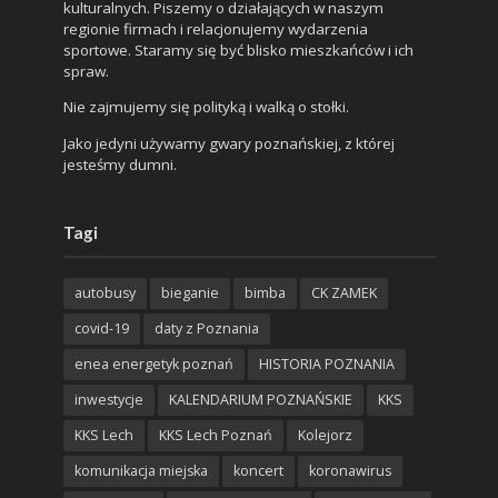
kulturalnych. Piszemy o działających w naszym
regionie firmach i relacjonujemy wydarzenia
sportowe. Staramy się być blisko mieszkańców i ich
spraw.
Nie zajmujemy się polityką i walką o stołki.
Jako jedyni używamy gwary poznańskiej, z której
jesteśmy dumni.
Tagi
autobusy
bieganie
bimba
CK ZAMEK
covid-19
daty z Poznania
enea energetyk poznań
HISTORIA POZNANIA
inwestycje
KALENDARIUM POZNAŃSKIE
KKS
KKS Lech
KKS Lech Poznań
Kolejorz
komunikacja miejska
koncert
koronawirus