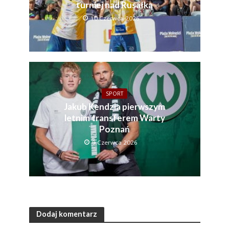
turniej nad Rusałką
10 Czerwca 2026
SPORT
Jakub Kendzia pierwszym
letnim transferem Warty
Poznań
9 Czerwca 2026
Dodaj komentarz