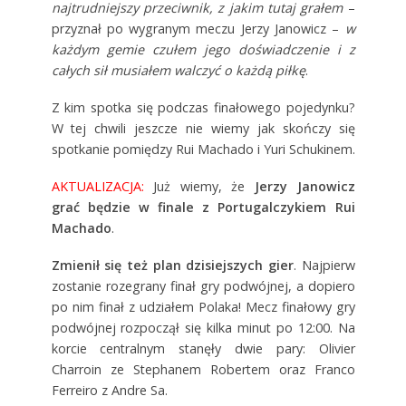
najtrudniejszy przeciwnik, z jakim tutaj grałem
–
przyznał po wygranym meczu Jerzy Janowicz –
w
każdym gemie czułem jego doświadczenie i z
całych sił musiałem walczyć o każdą piłkę
.
Z kim spotka się podczas finałowego pojedynku?
W tej chwili jeszcze nie wiemy jak skończy się
spotkanie pomiędzy Rui Machado i Yuri Schukinem.
AKTUALIZACJA:
Już wiemy, że
Jerzy Janowicz
grać będzie w finale z Portugalczykiem Rui
Machado
.
Zmienił się też plan dzisiejszych gier
. Najpierw
zostanie rozegrany finał gry podwójnej, a dopiero
po nim finał z udziałem Polaka! Mecz finałowy gry
podwójnej rozpoczął się kilka minut po 12:00. Na
korcie centralnym stanęły dwie pary: Olivier
Charroin ze Stephanem Robertem oraz Franco
Ferreiro z Andre Sa.