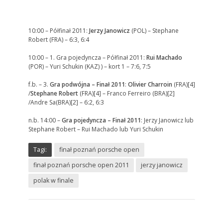
/
10:00 – Półfinał 2011:
Jerzy Janowicz
(POL) – Stephane
Robert (FRA) – 6:3, 6:4
10:00 – 1. Gra pojedyncza – Półfinał 2011:
Rui Machado
(POR) – Yuri Schukin (KAZ) ) – kort 1 – 7:6, 7:5
f.b. – 3.
Gra podwójna – Finał 2011
:
Olivier Charroin
(FRA)[4]
/
Stephane Robert
(FRA)[4] – Franco Ferreiro (BRA)[2]
/Andre Sa(BRA)[2] – 6:2, 6:3
n.b. 14:00 –
Gra pojedyncza – Finał 2011
: Jerzy Janowicz lub
Stephane Robert – Rui Machado lub Yuri Schukin
Tagi:
finał poznań porsche open
finał poznań porsche open 2011
jerzy janowicz
polak w finale