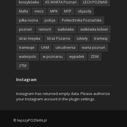
koszykówka
KS WARTA Poznań
LECH POZNAŃ
Malta
mecz
MPK
MTP
objazdy
piłka nożna
policja
Politechnika Poznańska
poznań
remont
siatkówka
siatkówka kobiet
straż miejska
Straż Pożarna
szkieły
tramwaj
tramwaje
UAM
utrudnienia
warta poznań
waterpolo
w poznaniu
wypadek
ZDM
ZTM
Instagram
Instagram has returned empty data. Please authorize
your Instagram account in the
plugin settings
.
© lepszyPOZNAN.pl