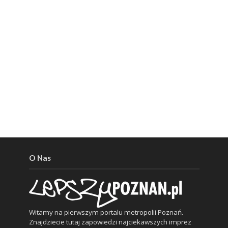
O Nas
Witamy na pierwszym portalu metropolii Poznań.
Znajdziecie tutaj zapowiedzi najciekawszych imprez