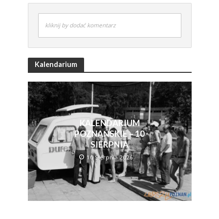
kliknij by dodać komentarz
Kalendarium
KALENDARIUM
POZNAŃSKIE – 10
SIERPNIA
10 Sierpnia 2026