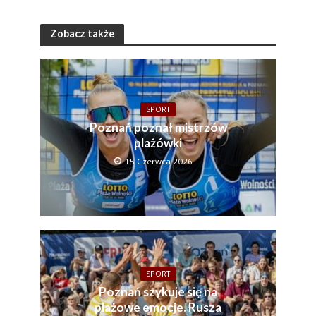
Zobacz także
SPORT
Poznań poznał mistrzów
plażówki
15 Czerwca 2026
SPORT
Poznań szykuje się na
plażowe emocje. Rusza