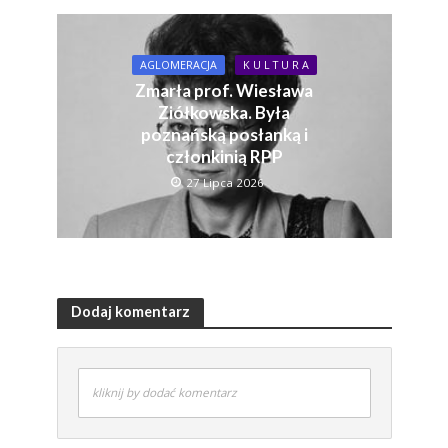
AGLOMERACJA
K U L T U R A
Zmarła prof. Wiesława
Ziółkowska. Była
poznańską posłanką i
członkinią RPP
27 Lipca 2026
Dodaj komentarz
kliknij by dodać komentarz