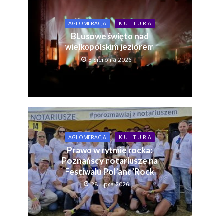
AGLOMERACJA
K U L T U R A
BLusowe święto nad
wielkopolskim jeziorem
3 Sierpnia 2026
AGLOMERACJA
K U L T U R A
Prawo w rytmie rocka:
Poznańscy notariusze na
Festiwalu Pol’and’Rock
28 Lipca 2026