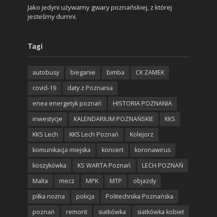
Jako jedyni używamy gwary poznańskiej, z której
jesteśmy dumni.
Tagi
autobusy
bieganie
bimba
CK ZAMEK
covid-19
daty z Poznania
enea energetyk poznań
HISTORIA POZNANIA
inwestycje
KALENDARIUM POZNAŃSKIE
KKS
KKS Lech
KKS Lech Poznań
Kolejorz
komunikacja miejska
koncert
koronawirus
koszykówka
KS WARTA Poznań
LECH POZNAŃ
Malta
mecz
MPK
MTP
objazdy
piłka nożna
policja
Politechnika Poznańska
poznań
remont
siatkówka
siatkówka kobiet