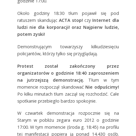
godzinie 17:00.
Około godziny 18:30 tłum pojawił się pod
ratuszem skandując
ACTA stop!
czy
Internet dla
ludzi nie dla korporacji!
oraz
Najpierw ludzie,
potem zyski!
Demonstrującym towarzyszy kilkudziesięciu
policjantów, którzy tylko się przyglądają.
Protest został zakończony przez
organizatorów o godzinie 18:40 zaproszeniem
na jutrzejszą demonstrację.
Tłum w tym
momencie rozpoczął skandować
Nie odpuścimy!
Po kilku minutach tłum zaczął się rozchodzić. Całe
spotkanie przebiegło bardzo spokojnie.
W czwartek demonstracja rozpocznie się na
Starym w pobliżu zegara euro 2012 o godzinie
17:00. W tym momencie (środa g. 18:45) na profilu
tej manifestacji popiera ją ponad 14.430 osób.