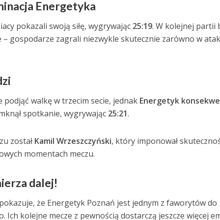
minacja Energetyka
iacy pokazali swoją siłę, wygrywając
25:19
. W kolejnej partii 
e – gospodarze zagrali niezwykle skutecznie zarówno w atak
zi
 podjąć walkę w trzecim secie, jednak
Energetyk konsekwe
amknął spotkanie, wygrywając
25:21
.
zu został
Kamil Wrzeszczyński
, który imponował skutecznoś
czowych momentach meczu.
erza dalej!
pokazuje, że Energetyk Poznań jest jednym z faworytów do
. Ich kolejne mecze z pewnością dostarczą jeszcze więcej em