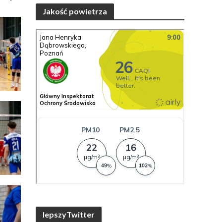
Jakość powietrza
lepszyTwitter