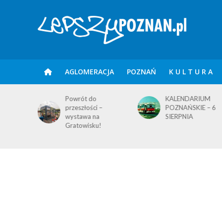
AGLOMERACJA
POZNAŃ
K U L T U R A
Powrót do
KALENDARIUM
przeszłości –
POZNAŃSKIE – 6
wystawa na
SIERPNIA
Gratowisku!