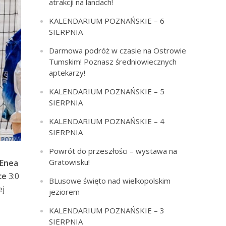
atrakcji na landach!
KALENDARIUM POZNAŃSKIE – 6
SIERPNIA
Darmowa podróż w czasie na Ostrowie
Tumskim! Poznasz średniowiecznych
aptekarzy!
KALENDARIUM POZNAŃSKIE – 5
SIERPNIA
KALENDARIUM POZNAŃSKIE – 4
SIERPNIA
Powrót do przeszłości – wystawa na
Gratowisku!
Enea
ce
3:0
BLusowe święto nad wielkopolskim
ej
jeziorem
KALENDARIUM POZNAŃSKIE – 3
SIERPNIA