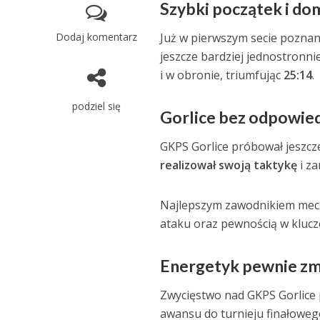
Szybki początek i do
Dodaj komentarz
Już w pierwszym secie poznan
jeszcze bardziej jednostronni
i w obronie, triumfując
25:14
.
podziel się
Gorlice bez odpowied
GKPS Gorlice próbował jeszcze
realizował swoją taktykę
i z
Najlepszym zawodnikiem mec
ataku oraz pewnością w klu
Energetyk pewnie zmi
Zwycięstwo nad GKPS Gorlice 
awansu do turnieju finałowego