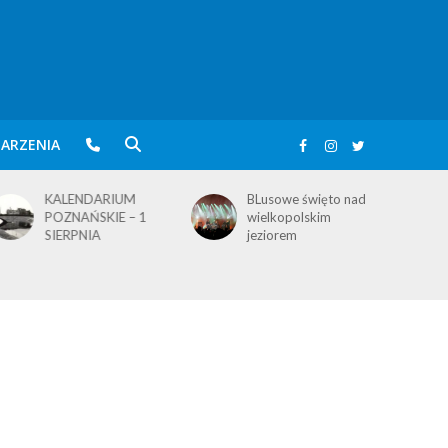
ARZENIA
DARIUM
BLusowe święto nad
KALENDARIU
SKIE – 1
wielkopolskim
POZNAŃSKIE –
IA
jeziorem
SIERPNIA