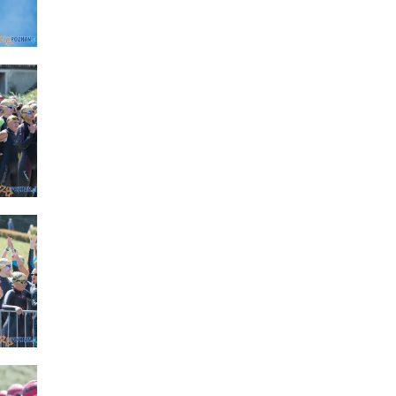
lepszyTwitter
Tweets by lepszyPOZNAN