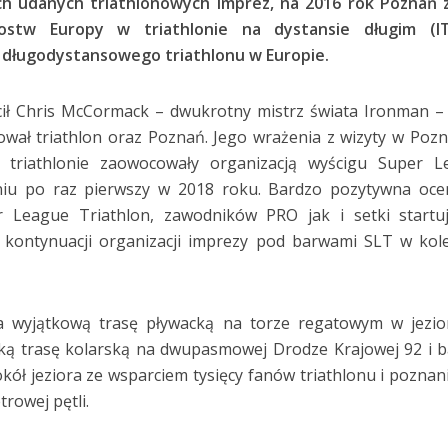
ach udanych triathlonowych imprez, na 2016 rok Poznań 
ostw Europy w triathlonie na dystansie długim (I
 długodystansowego triathlonu w Europie.
ił Chris McCormack – dwukrotny mistrz świata Ironman –
ował triathlon oraz Poznań. Jego wrażenia z wizyty w Pozn
 triathlonie zaowocowały organizacją wyścigu Super L
aniu po raz pierwszy w 2018 roku. Bardzo pozytywna oce
 League Triathlon, zawodników PRO jak i setki startuj
 kontynuacji organizacji imprezy pod barwami SLT w kol
 wyjątkową trasę pływacką na torze regatowym w jezio
ką trasę kolarską na dwupasmowej Drodze Krajowej 92 i 
ół jeziora ze wsparciem tysięcy fanów triathlonu i pozna
rowej pętli.