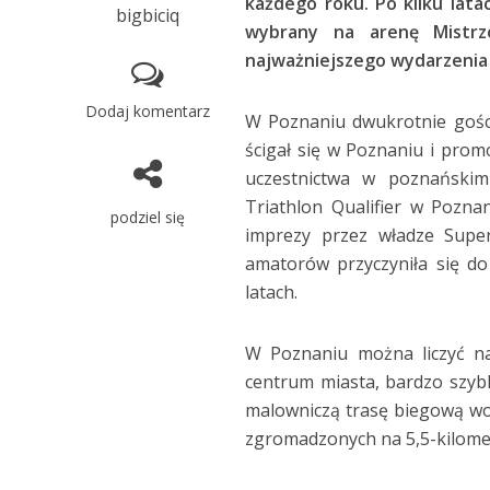
każdego roku. Po kilku lat
bigbiciq
wybrany na arenę Mistrz
najważniejszego wydarzenia
Dodaj komentarz
W Poznaniu dwukrotnie gośc
ścigał się w Poznaniu i prom
uczestnictwa w poznańskim
Triathlon Qualifier w Pozn
podziel się
imprezy przez władze Super
amatorów przyczyniła się do
latach.
W Poznaniu można liczyć na
centrum miasta, bardzo szyb
malowniczą trasę biegową wok
zgromadzonych na 5,5-kilomet