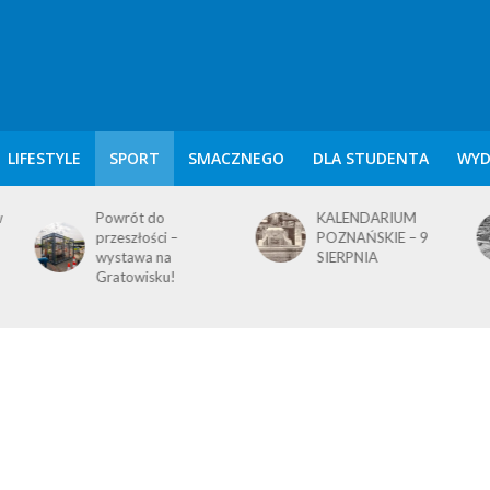
LIFESTYLE
SPORT
SMACZNEGO
DLA STUDENTA
WYD
w
Powrót do
KALENDARIUM
przeszłości –
POZNAŃSKIE – 9
wystawa na
SIERPNIA
Gratowisku!