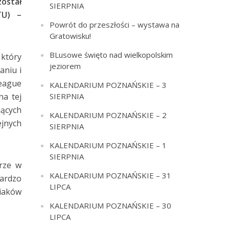
został
SIERPNIA
TU) –
Powrót do przeszłości – wystawa na
Gratowisku!
BLusowe święto nad wielkopolskim
 który
jeziorem
aniu i
eague
KALENDARIUM POZNAŃSKIE – 3
SIERPNIA
na tej
ących
KALENDARIUM POZNAŃSKIE – 2
ejnych
SIERPNIA
KALENDARIUM POZNAŃSKIE – 1
SIERPNIA
rze w
KALENDARIUM POZNAŃSKIE – 31
bardzo
LIPCA
niaków
KALENDARIUM POZNAŃSKIE – 30
LIPCA