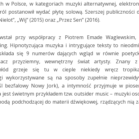
h w Polsce, w kategoriach muzyki alternatywnej, elektron
ról postanowił wydać płytę solową. Szerszej publiczności d
lot”, „Wij” (2015) oraz „Przez Sen” (2016).
wstał przy współpracy z Piotrem Emade Waglewskim, 
ing. Hipnotyzująca muzyka i intrygujące teksty to nieodm
składa się 9 numerów dających wgląd w równie poetycki
 acz przyziemny, wewnętrzny świat artysty. Znany z
hłód grzeje się tu w cieple niekiedy wręcz tropika
egi wykorzystywane są na sposoby zupełnie nieprzewidy
śl bezfalowy Nowy Jork), a intymność przyjmuje w pios
yta jest świetnym przykładem tzw. outsider music – muzyki os
bodą podchodzącej do materii dźwiękowej, rządzących nią z