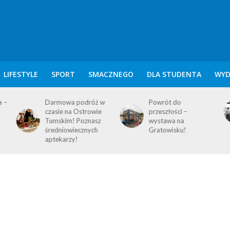
LIFESTYLE
SPORT
SMACZNEGO
DLA STUDENTA
WYD
a –
Darmowa podróż w
Powrót do
czasie na Ostrowie
przeszłości –
Tumskim! Poznasz
wystawa na
średniowiecznych
Gratowisku!
aptekarzy!