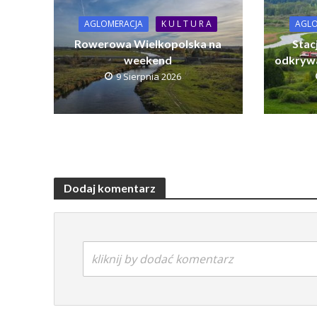
AGLOMERACJA
K U L T U R A
AGLO
Rowerowa Wielkopolska na
Stac
weekend
odkrywa
9 Sierpnia 2026
Dodaj komentarz
kliknij by dodać komentarz