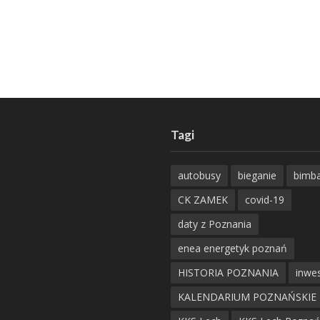
Tagi
autobusy
bieganie
bimb
CK ZAMEK
covid-19
daty z Poznania
enea energetyk poznań
HISTORIA POZNANIA
inwes
KALENDARIUM POZNAŃSKIE