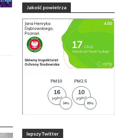
Jakość powietrza
lepszyTwitter