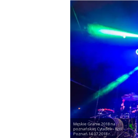
Męskie Granie 2018 na
poznańskiej Cytadeli – Król –
Poznań 14.07.2018 r.