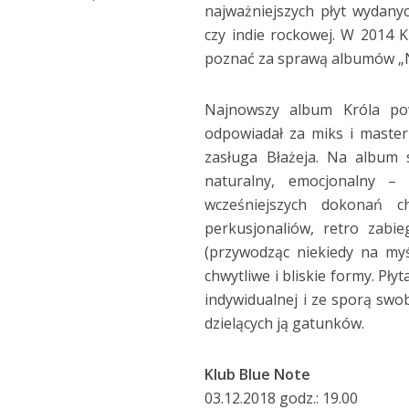
najważniejszych płyt wydanyc
czy indie rockowej. W 2014 K
poznać za sprawą albumów „Nie
Najnowszy album Króla po
odpowiadał za miks i master
zasługa Błażeja. Na album 
naturalny, emocjonalny –
wcześniejszych dokonań c
perkusjonaliów, retro zabi
(przywodząc niekiedy na my
chwytliwe i bliskie formy. Pł
indywidualnej i ze sporą swo
dzielących ją gatunków.
Klub Blue Note
03.12.2018 godz.: 19.00