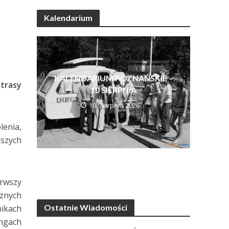
Kalendarium
KALENDARIUM POZNAŃSKIE –
 trasy
10 SIERPNIA
10 Sierpnia 2026
lenia,
kszych
rwszy
znych
Ostatnie Wiadomości
ikach
ingach