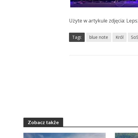
Użyte w artykule zdjęcia: Le
Tagi:
blue note
Król
SoS
Zobacz także