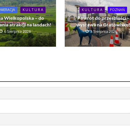
MERACJA
K U L T U R A
K U L T U R A
POZNAŃ
ja Wielkopolska – do
Powrót do przeszłości –
nia atrakcji na landach!
wystawa na Gratowisku
6 Sierpnia 2026
3 Sierpnia 2026