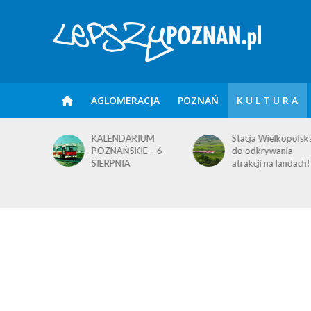
AGLOMERACJA
POZNAŃ
K U L T U R A
IUM
KALENDARIUM
Stacja Wielkopolsk
E – 8
POZNAŃSKIE – 6
do odkrywania
SIERPNIA
atrakcji na landach!