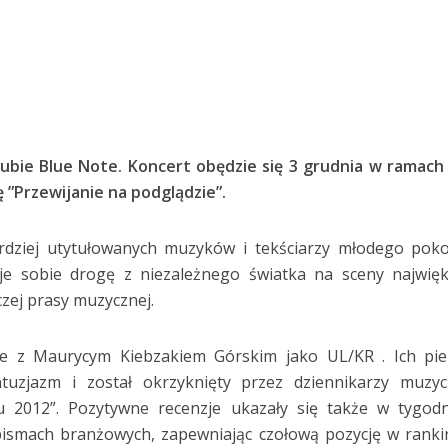
ubie Blue Note. Koncert obędzie się 3 grudnia w ramach
 ”Przewijanie na podglądzie”.
ardziej utytułowanych muzyków i tekściarzy młodego poko
uje sobie drogę z niezależnego światka na sceny najwię
czej prasy muzycznej.
ie z Maurycym Kiebzakiem Górskim jako UL/KR . Ich pie
uzjazm i został okrzyknięty przez dziennikarzy muzyc
 2012”. Pozytywne recenzje ukazały się także w tygodn
pismach branżowych, zapewniając czołową pozycję w rank