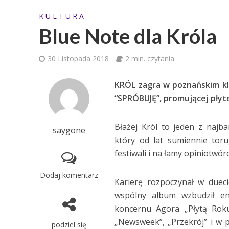
K U L T U R A
Blue Note dla Króla
30 Listopada 2018
2 min. czytania
KRÓL zagra w poznańskim kl
“SPRÓBUJĘ”, promującej płytę
Błażej Król to jeden z najb
saygone
który od lat sumiennie tor
festiwali i na łamy opiniotwór
Dodaj komentarz
Karierę rozpoczynał w duec
wspólny album wzbudził ent
koncernu Agora „Płytą Roku
„Newsweek”, „Przekrój” i w 
podziel się