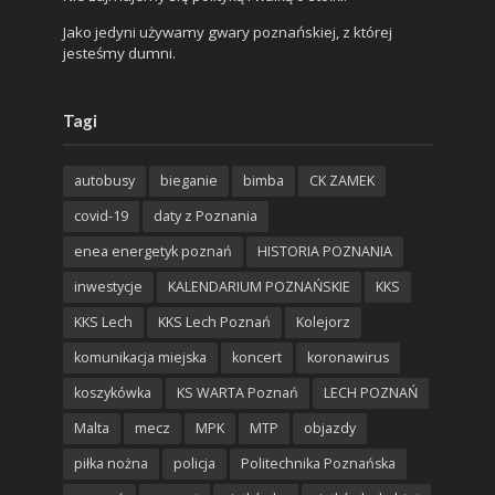
Jako jedyni używamy gwary poznańskiej, z której
jesteśmy dumni.
Tagi
autobusy
bieganie
bimba
CK ZAMEK
covid-19
daty z Poznania
enea energetyk poznań
HISTORIA POZNANIA
inwestycje
KALENDARIUM POZNAŃSKIE
KKS
KKS Lech
KKS Lech Poznań
Kolejorz
komunikacja miejska
koncert
koronawirus
koszykówka
KS WARTA Poznań
LECH POZNAŃ
Malta
mecz
MPK
MTP
objazdy
piłka nożna
policja
Politechnika Poznańska