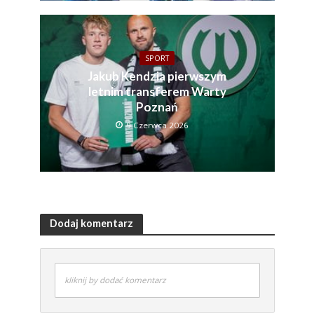
SPORT
Jakub Kendzia pierwszym
letnim transferem Warty
Poznań
9 Czerwca 2026
Dodaj komentarz
kliknij by dodać komentarz