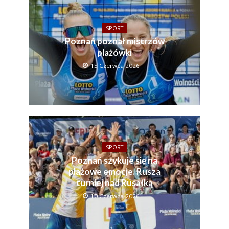
SPORT
Poznań poznał mistrzów
plażówki
15 Czerwca 2026
SPORT
Poznań szykuje się na
plażowe emocje. Rusza
turniej nad Rusałką
10 Czerwca 2026